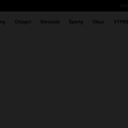
ny
Chlapci
Dievčatá
Športy
Obuv
VÝPR