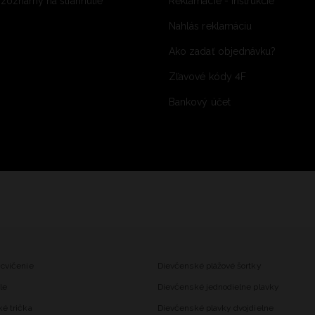
 zoznamy na stiahnutie
Reklamácie - inštrukcie
Nahlás reklamáciu
Ako zadať objednávku?
Zľavové kódy 4F
Bankový účet
 cvičenie
Dievčenské plážové šortky
le
Dievčenské jednodielne plavky
ké trička
Dievčenské plavky dvojdielne