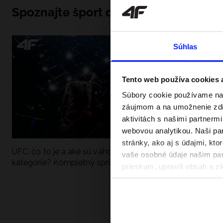
Spoznajte šport do hĺbky
Súhlas
Tento web používa cookies
Súbory cookie používame na 
záujmom a na umožnenie zdie
aktivitách s našimi partnerm
webovou analytikou. Naši par
stránky, ako aj s údajmi, kt
UFC: čo to je a aké sú váhové
Ako sa dobre pri
vaše osobné údaje našim part
kategórie? Kompletný sprievodca
pri vode? Poradím
prieskum, upravili obsah a zl
v našich Zásadách ochrany o