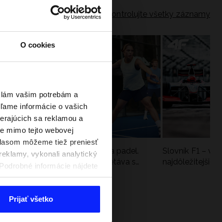
Skontrolujte všetky záznamy
O cookies
eklám vašim potrebám a
ľame informácie o vašich
berajúcich sa reklamou a
te mimo tejto webovej
úhlasom môžeme tiež preniesť
a
Nová kolekcia 4F na tenis a padel.
Slovník F1 – vy
reklamy, vykonali analytický
Športová funkčnosť sa stretáva s
najdôležitejšie 
. Podrobné informácie nájdete
moderným štýlom
Prijať všetko