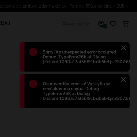
Odstúpenie od zmluvy zdarma do 1
Pomoc
Slovenčina
/ EUR
EDAJ
1
Błąd
:
Sorry! An unexpected error occurred.
Debug: TypeError26K at Dialog
(/client.1090a17af5bf91bdb5b4.js:2307:698)
Błąd
:
Ospravedlňujeme sa! Vyskytla sa
neočakávaná chyba. Debug:
TypeError26K at Dialog
(/client.1090a17af5bf91bdb5b4.js:2307:698)