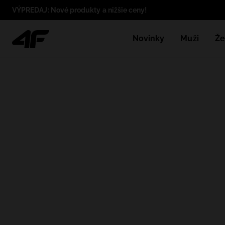
VÝPREDAJ: Nové produkty a nižšie ceny!
Novinky
Muži
Že