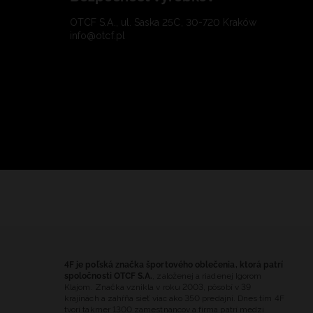
OTCF S.A., ul. Saska 25C, 30-720 Kraków
info@otcf.pl
4F je poľská značka športového oblečenia, ktorá patrí
spoločnosti OTCF S.A.
, založenej a riadenej Igorom
Klajom. Značka vznikla v roku 2003, pôsobí v 39
krajinách a zahŕňa sieť viac ako 350 predajní. Dnes tím 4F
tvorí takmer 1300 zamestnancov a firma patrí medzi