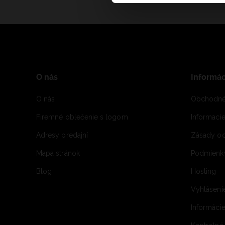
O nás
Informác
O nás
Obchodné
Firemné oblečenie s logom
Informaci
Adresy predajní
Zásady oc
Mapa stránok
Podmienky
Blog
Hosting
Vyhláseni
Informácie