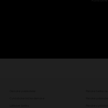
Kontrolné
Dámske polokošele
Pánske tielka na
Cyklistické tričká dámske
Pánske polokoše
Látkové šortky
Pánske cyklistic