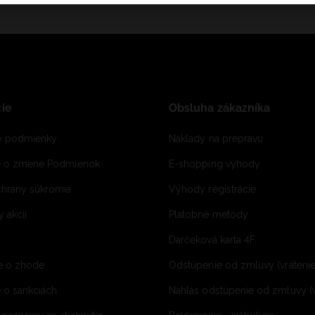
ie
Obsluha zákazníka
 podmienky
Náklady na prepravu
e o zmene Podmienok
E-shopping vyhody
hrany súkromia
Výhody registrácie
 akcií
Platobné metódy
Darčeková karta 4F
e o zhode
Odstúpenie od zmluvy (vráteni
 o sankciách
Nahlás odstúpenie od zmluvy (v