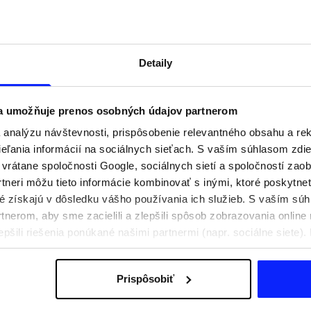
Detaily
 a umožňuje prenos osobných údajov partnerom
analýzu návštevnosti, prispôsobenie relevantného obsahu a r
ľania informácií na sociálnych sieťach. S vaším súhlasom zdie
i vrátane spoločnosti Google, sociálnych sietí a spoločností zao
tneri môžu tieto informácie kombinovať s inými, ktoré poskytne
oré získajú v dôsledku vášho používania ich služieb. S vaším s
praviť na aktívny deň
Festivalové outfity. Ako sa obliecť n
nerom, aby sme zacielili a zlepšili spôsob zobrazovania online 
e, čo si zbaliť
hudobné festivaly?
epšili riešenia ponúkané našimi partnermi (napr. sociálne siete)
sobných údajov a v časti „Podrobnosti“.
Prispôsobiť
Poštovné
Naše obchody
B2B