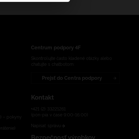
Centrum podpory 4F
Skontrolujte často kladené otázky alebo
chatujte s chatbotom:
Prejsť do Centra podpory
Kontakt
+421 (2) 33221261
(pon-pia v čase 9:00-16:00)
e) – pokyny
Napísať správu
rátenie)
Bezpečnosť výrobkov