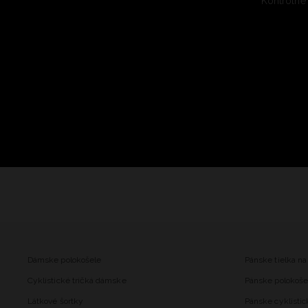
Kontrolné
Dámske polokošele
Pánske tielka na
Cyklistické tričká dámske
Pánske polokoše
Látkové šortky
Pánske cyklistic