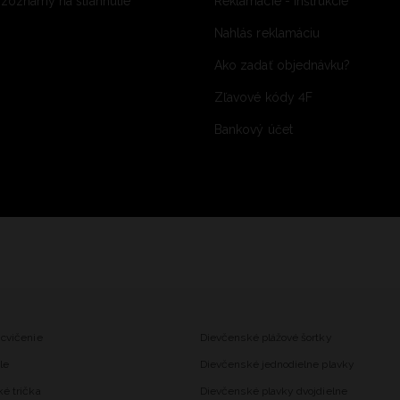
 zoznamy na stiahnutie
Reklamácie - inštrukcie
Nahlás reklamáciu
Ako zadať objednávku?
Zľavové kódy 4F
Bankový účet
 cvičenie
Dievčenské plážové šortky
le
Dievčenské jednodielne plavky
ké trička
Dievčenské plavky dvojdielne