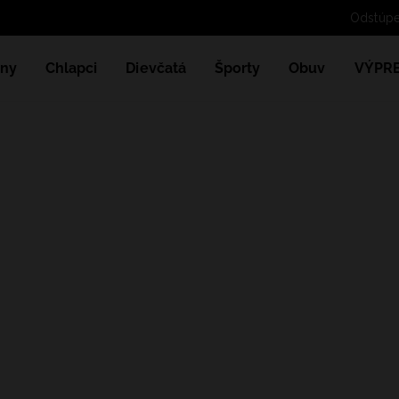
ny
Chlapci
Dievčatá
Športy
Obuv
VÝPR