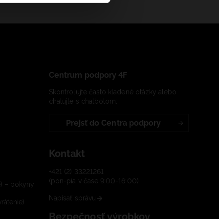
Centrum podpory 4F
Skontrolujte často kladené otázky alebo
chatujte s chatbotom:
Prejsť do Centra podpory
Kontakt
+421 (2) 33221261
(pon-pia v čase 9:00-16:00)
e) – pokyny
Napísať správu
rátenie)
Bezpečnosť výrobkov