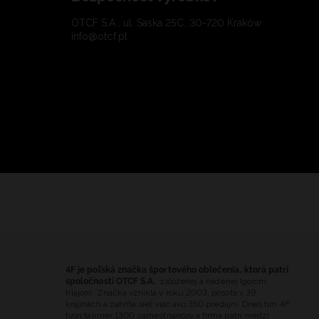
OTCF S.A., ul. Saska 25C, 30-720 Kraków
info@otcf.pl
4F je poľská značka športového oblečenia, ktorá patrí
spoločnosti OTCF S.A.
, založenej a riadenej Igorom
Klajom. Značka vznikla v roku 2003, pôsobí v 39
krajinách a zahŕňa sieť viac ako 350 predajní. Dnes tím 4F
tvorí takmer 1300 zamestnancov a firma patrí medzi