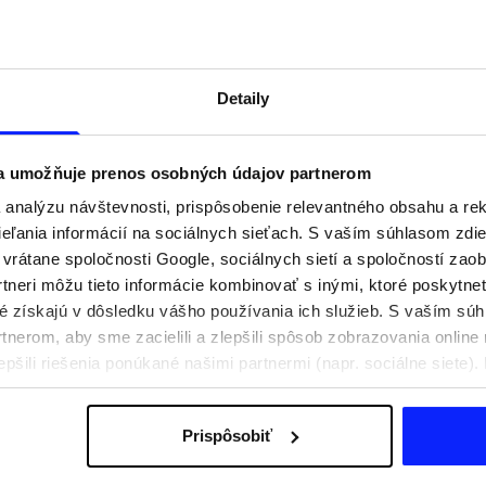
Detaily
 a umožňuje prenos osobných údajov partnerom
analýzu návštevnosti, prispôsobenie relevantného obsahu a r
ľania informácií na sociálnych sieťach. S vaším súhlasom zdie
i vrátane spoločnosti Google, sociálnych sietí a spoločností zao
tneri môžu tieto informácie kombinovať s inými, ktoré poskytne
oré získajú v dôsledku vášho používania ich služieb. S vaším s
praviť na aktívny deň
Festivalové outfity. Ako sa obliecť n
nerom, aby sme zacielili a zlepšili spôsob zobrazovania online 
e, čo si zbaliť
hudobné festivaly?
epšili riešenia ponúkané našimi partnermi (napr. sociálne siete)
sobných údajov a v časti „Podrobnosti“.
Prispôsobiť
Poštovné
Naše obchody
B2B