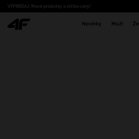
VÝPREDAJ: Nové produkty a nižšie ceny!
Novinky
Muži
Že