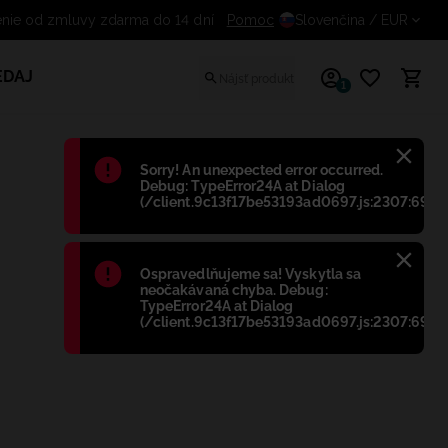
Odstúpenie od zmluvy zdarma do 14 dní
Pomoc
Slovenčina
/ EUR
EDAJ
1
Błąd
:
Sorry! An unexpected error occurred.
Debug: TypeError24A at Dialog
(/client.9c13f17be53193ad0697.js:2307:698)
Błąd
:
Ospravedlňujeme sa! Vyskytla sa
neočakávaná chyba. Debug:
TypeError24A at Dialog
(/client.9c13f17be53193ad0697.js:2307:698)