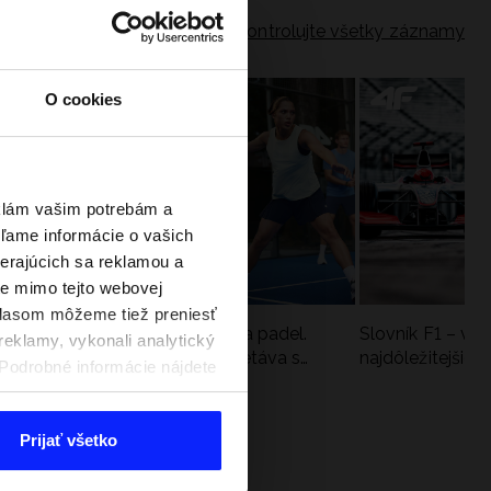
Skontrolujte všetky záznamy
O cookies
eklám vašim potrebám a
ľame informácie o vašich
berajúcich sa reklamou a
te mimo tejto webovej
úhlasom môžeme tiež preniesť
a
Nová kolekcia 4F na tenis a padel.
Slovník F1 – vy
reklamy, vykonali analytický
Športová funkčnosť sa stretáva s
najdôležitejšie 
. Podrobné informácie nájdete
moderným štýlom
Prijať všetko