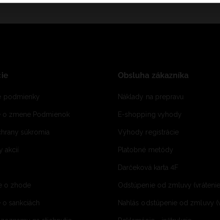
ie
Obsluha zákazníka
 podmienky
Náklady na prepravu
e o zmene Podmienok
E-shopping vyhody
hrany súkromia
Výhody registrácie
 akcií
Platobné metódy
Darčeková karta 4F
e o zhode
Odstúpenie od zmluvy (vráteni
 o sankciách
Nahlás odstúpenie od zmluvy (v