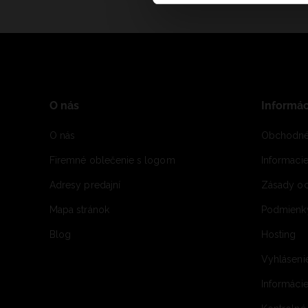
O nás
Informác
O nás
Obchodné
Firemné oblečenie s logom
Informaci
Adresy predajní
Zásady oc
Mapa stránok
Podmienky
Blog
Hosting
Vyhláseni
Informácie