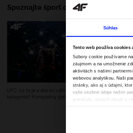
Spoznajte šport do hĺbky
Súhlas
Tento web používa cookies
Súbory cookie používame na 
záujmom a na umožnenie zdie
aktivitách s našimi partnerm
webovou analytikou. Naši par
stránky, ako aj s údajmi, kt
UFC: čo to je a aké sú váhové
Ako sa dobre pri
vaše osobné údaje našim part
kategórie? Kompletný sprievodca
pri vode? Poradím
prieskum, upravili obsah a zl
v našich Zásadách ochrany o