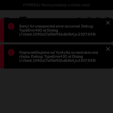
VÝPREDAJ: Nové produkty a nižšie ceny!
1
Błąd
:
Sorry! An unexpected error occurred. Debug:
TypeError43O at Dialog
(/client.1090a17af5bf91bdb5b4.js:2307:698)
Błąd
:
Ospravedlňujeme sa! Vyskytla sa neočakávaná
chyba. Debug: TypeError43O at Dialog
(/client.1090a17af5bf91bdb5b4.js:2307:698)