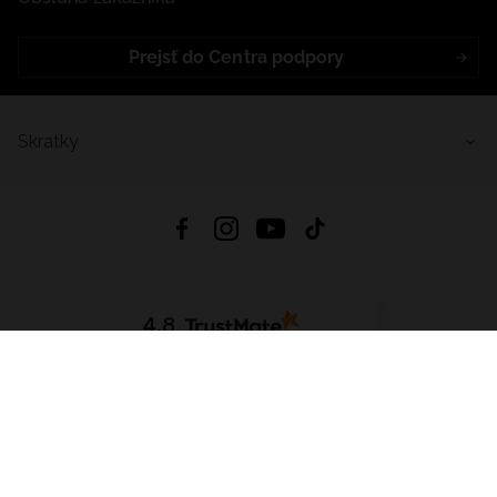
Prejsť do Centra podpory
Skratky
4.8
Na základe
5640
recenzií
zo všetkých čias
Stiahnuť Aplikáciu:
App Store
Google Play
App Gallery