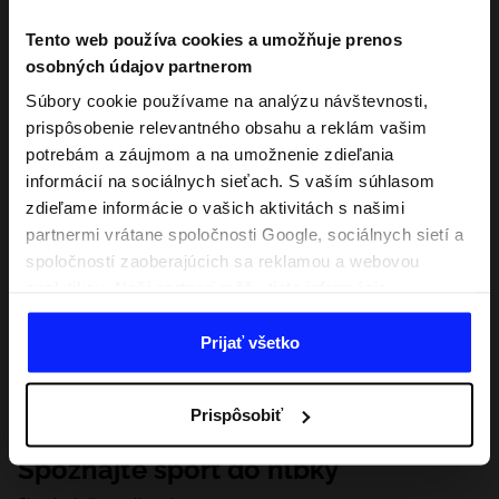
Tento web používa cookies a umožňuje prenos
osobných údajov partnerom
Súbory cookie používame na analýzu návštevnosti,
prispôsobenie relevantného obsahu a reklám vašim
potrebám a záujmom a na umožnenie zdieľania
informácií na sociálnych sieťach. S vaším súhlasom
zdieľame informácie o vašich aktivitách s našimi
partnermi vrátane spoločnosti Google, sociálnych sietí a
spoločností zaoberajúcich sa reklamou a webovou
analytikou. Naši partneri môžu tieto informácie
kombinovať s inými, ktoré poskytnete mimo tejto
webovej stránky, ako aj s údajmi, ktoré získajú v
Prijať všetko
dôsledku vášho používania ich služieb. S vaším
súhlasom môžeme tiež preniesť vaše osobné údaje
Prispôsobiť
našim partnerom, aby sme zacielili a zlepšili spôsob
zobrazovania online reklamy, vykonali analytický
Spoznajte šport do hĺbky
prieskum, upravili obsah a zlepšili riešenia ponúkané