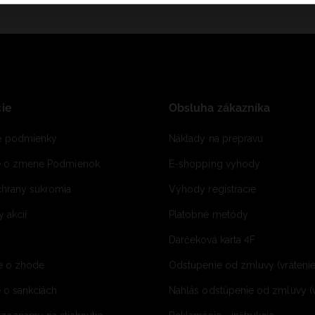
ie
Obsluha zákazníka
 podmienky
Náklady na prepravu
e o zmene Podmienok
E-shopping vyhody
hrany súkromia
Výhody registrácie
 akcií
Platobné metódy
Darčeková karta 4F
e o zhode
Odstúpenie od zmluvy (vráteni
 o sankciách
Nahlás odstúpenie od zmluvy (v