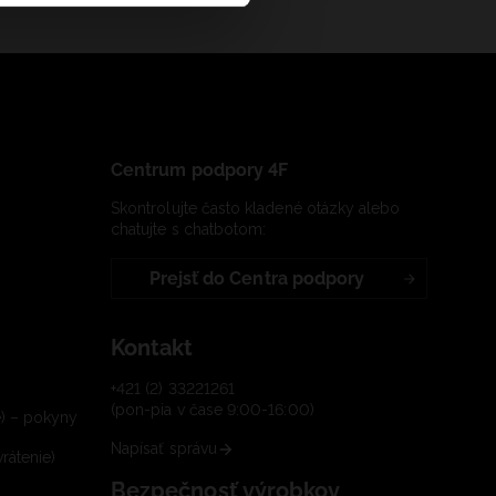
Centrum podpory 4F
Skontrolujte často kladené otázky alebo
chatujte s chatbotom:
Prejsť do Centra podpory
Kontakt
+421 (2) 33221261
(pon-pia v čase 9:00-16:00)
e) – pokyny
Napísať správu
rátenie)
Bezpečnosť výrobkov