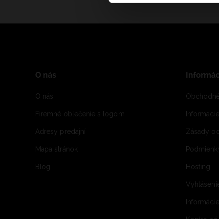
O nás
Informác
O nás
Obchodné
Firemné oblečenie s logom
Informaci
Adresy predajní
Zásady oc
Mapa stránok
Podmienky
Blog
Hosting
Vyhláseni
Informácie