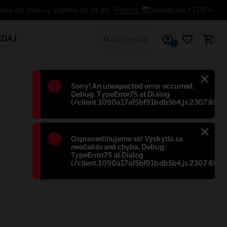
Pomoc
Odstúpenie od zmluvy zdarma d
Slovenčina
/ EUR
EDAJ
1
Błąd
:
Sorry! An unexpected error occurred.
Debug: TypeError75 at Dialog
(/client.1090a17af5bf91bdb5b4.js:2307:698)
Błąd
:
Ospravedlňujeme sa! Vyskytla sa
neočakávaná chyba. Debug:
TypeError75 at Dialog
(/client.1090a17af5bf91bdb5b4.js:2307:698)