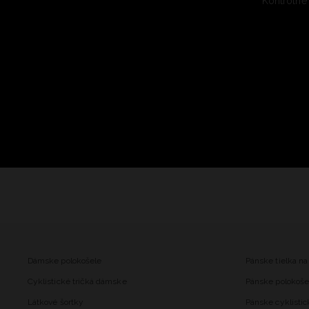
Kontrolné
Dámske polokošele
Pánske tielka na
Cyklistické tričká dámske
Pánske polokoše
Látkové šortky
Pánske cyklistic