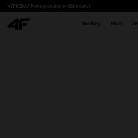
VÝPREDAJ: Nové produkty a nižšie ceny!
Novinky
Muži
Že