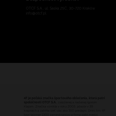
OTCF S.A., ul. Saska 25C, 30-720 Kraków
info@otcf.pl
4F je poľská značka športového oblečenia, ktorá patrí
spoločnosti OTCF S.A.
, založenej a riadenej Igorom
Klajom. Značka vznikla v roku 2003, pôsobí v 39
krajinách a zahŕňa sieť viac ako 350 predajní. Dnes tím 4F
tvorí takmer 1300 zamestnancov a firma patrí medzi