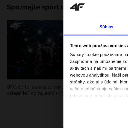
Spoznajte šport do hĺbky
Súhlas
Tento web používa cookies
Súbory cookie používame na 
záujmom a na umožnenie zdie
aktivitách s našimi partnerm
webovou analytikou. Naši par
stránky, ako aj s údajmi, kt
UFC: čo to je a aké sú váhové
Ako sa dobre pri
vaše osobné údaje našim part
kategórie? Kompletný sprievodca
pri vode? Poradím
prieskum, upravili obsah a zl
v našich Zásadách ochrany o