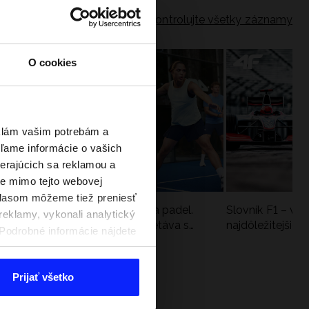
Skontrolujte všetky záznamy
O cookies
eklám vašim potrebám a
ľame informácie o vašich
berajúcich sa reklamou a
te mimo tejto webovej
úhlasom môžeme tiež preniesť
a
Nová kolekcia 4F na tenis a padel.
Slovník F1 – vy
reklamy, vykonali analytický
Športová funkčnosť sa stretáva s
najdôležitejšie 
. Podrobné informácie nájdete
moderným štýlom
Prijať všetko