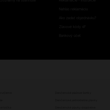
 zoznamy na stiahnutie
Reklamácie - inštrukcie
Nahlás reklamáciu
Ako zadať objednávku?
Zľavové kódy 4F
Bankový účet
 cvičenie
Dievčenské plážové šortky
le
Dievčenské jednodielne plavky
ké trička
Dievčenské plavky dvojdielne