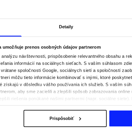
Detaily
 a umožňuje prenos osobných údajov partnerom
analýzu návštevnosti, prispôsobenie relevantného obsahu a r
ľania informácií na sociálnych sieťach. S vaším súhlasom zdie
i vrátane spoločnosti Google, sociálnych sietí a spoločností zao
tneri môžu tieto informácie kombinovať s inými, ktoré poskytne
oré získajú v dôsledku vášho používania ich služieb. S vaším s
praviť na aktívny deň
Festivalové outfity. Ako sa obliecť n
nerom, aby sme zacielili a zlepšili spôsob zobrazovania online 
e, čo si zbaliť
hudobné festivaly?
epšili riešenia ponúkané našimi partnermi (napr. sociálne siete)
sobných údajov a v časti „Podrobnosti“.
Prispôsobiť
Poštovné
Naše obchody
B2B