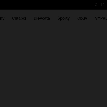
ny
Chlapci
Dievčatá
Športy
Obuv
VÝPR