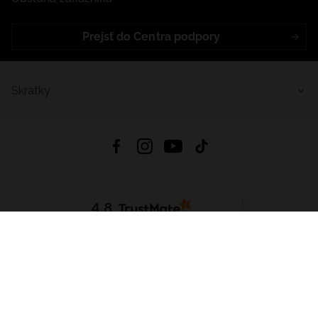
Prejsť do Centra podpory
Skratky
4.8
Na základe
5641
recenzií
zo všetkých čias
Stiahnuť Aplikáciu:
App Store
Google Play
App Gallery