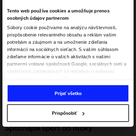
Tento web používa cookies a umožňuje prenos
osobných údajov partnerom
Súbory cookie používame na analýzu návštevnosti,
prispôsobenie relevantného obsahu a reklám vašim
potrebám a záujmom a na umožnenie zdieľania
informácií na sociálnych sieťach. S vaším súhlasom
zdieľame informácie o vašich aktivitách s našimi
partnermi vrátane spoločnosti Google, sociálnych sietí a
spoločností zaoberajúcich sa reklamou a webovou
analytikou. Naši partneri môžu tieto informácie
kombinovať s inými, ktoré poskytnete mimo tejto
webovej stránky, ako aj s údajmi, ktoré získajú v
Prijať všetko
dôsledku vášho používania ich služieb. S vaším
súhlasom môžeme tiež preniesť vaše osobné údaje
Prispôsobiť
našim partnerom, aby sme zacielili a zlepšili spôsob
zobrazovania online reklamy, vykonali analytický
Spoznajte šport do hĺbky
prieskum, upravili obsah a zlepšili riešenia ponúkané