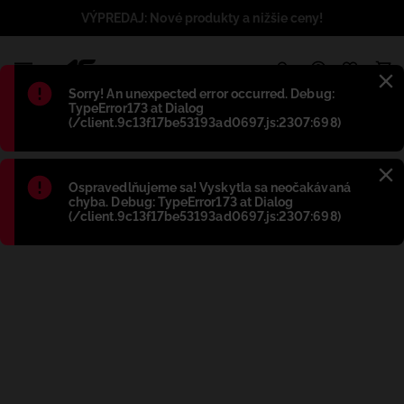
VÝPREDAJ: Nové produkty a nižšie ceny!
1
Błąd
:
Sorry! An unexpected error occurred. Debug:
TypeError173 at Dialog
(/client.9c13f17be53193ad0697.js:2307:698)
Błąd
:
Ospravedlňujeme sa! Vyskytla sa neočakávaná
chyba. Debug: TypeError173 at Dialog
(/client.9c13f17be53193ad0697.js:2307:698)