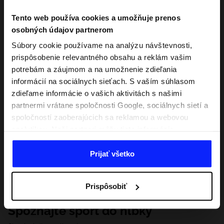
Tento web používa cookies a umožňuje prenos
osobných údajov partnerom
Súbory cookie používame na analýzu návštevnosti,
prispôsobenie relevantného obsahu a reklám vašim
potrebám a záujmom a na umožnenie zdieľania
informácií na sociálnych sieťach. S vaším súhlasom
zdieľame informácie o vašich aktivitách s našimi
partnermi vrátane spoločnosti Google, sociálnych sietí a
spoločností zaoberajúcich sa reklamou a webovou
analytikou. Naši partneri môžu tieto informácie
kombinovať s inými, ktoré poskytnete mimo tejto
webovej stránky, ako aj s údajmi, ktoré získajú v
Prijať všetko
dôsledku vášho používania ich služieb. S vaším
súhlasom môžeme tiež preniesť vaše osobné údaje
Prispôsobiť
našim partnerom, aby sme zacielili a zlepšili spôsob
zobrazovania online reklamy, vykonali analytický
Spoznajte šport do hĺbky
prieskum, upravili obsah a zlepšili riešenia ponúkané