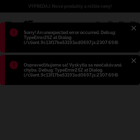
VÝPREDAJ: Nové produkty a nižšie ceny!
1
Błąd
:
Sorry! An unexpected error occurred. Debug:
TypeError25Z at Dialog
(/client.9c13f17be53193ad0697.js:2307:698)
Błąd
:
Ospravedlňujeme sa! Vyskytla sa neočakávaná
chyba. Debug: TypeError25Z at Dialog
(/client.9c13f17be53193ad0697.js:2307:698)