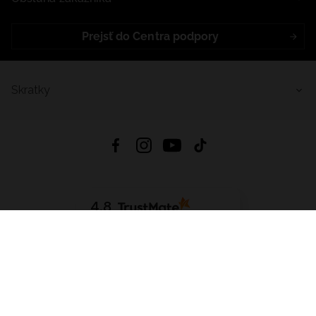
Prejsť do Centra podpory
Skratky
4.8
Na základe
5640
recenzií
zo všetkých čias
Stiahnuť Aplikáciu:
App Store
Google Play
App Gallery