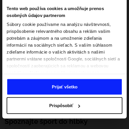
Tento web používa cookies a umožňuje prenos
osobných údajov partnerom
Súbory cookie používame na analýzu návštevnosti,
prispôsobenie relevantného obsahu a reklám vašim
potrebám a záujmom a na umožnenie zdieľania
informácií na sociálnych sieťach. S vaším súhlasom
zdieľame informácie o vašich aktivitách s našimi
partnermi vrátane spoločnosti Google, sociálnych sietí a
spoločností zaoberajúcich sa reklamou a webovou
analytikou. Naši partneri môžu tieto informácie
kombinovať s inými, ktoré poskytnete mimo tejto
webovej stránky, ako aj s údajmi, ktoré získajú v
Prijať všetko
dôsledku vášho používania ich služieb. S vaším
súhlasom môžeme tiež preniesť vaše osobné údaje
Prispôsobiť
našim partnerom, aby sme zacielili a zlepšili spôsob
zobrazovania online reklamy, vykonali analytický
Spoznajte šport do hĺbky
prieskum, upravili obsah a zlepšili riešenia ponúkané
našimi partnermi (napr. sociálne siete). Podrobné