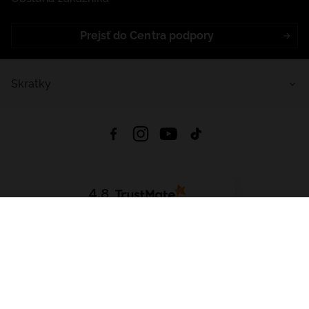
Prejsť do Centra podpory
Skratky
4.8
Na základe
5639
recenzií
zo všetkých čias
Stiahnuť Aplikáciu:
App Store
Google Play
App Gallery
Všetky práva vyhradené © 2026