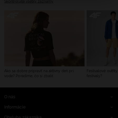
Skontrolujte všetky záznamy
informácie nájdete v našich Zásadách ochrany osobných
údajov a v časti „Podrobnosti“.
Ako sa dobre pripraviť na aktívny deň pri
Festivalové outfit
vode? Poradíme, čo si zbaliť
festivaly?
O nás
Informácie
Obsluha zákazníka