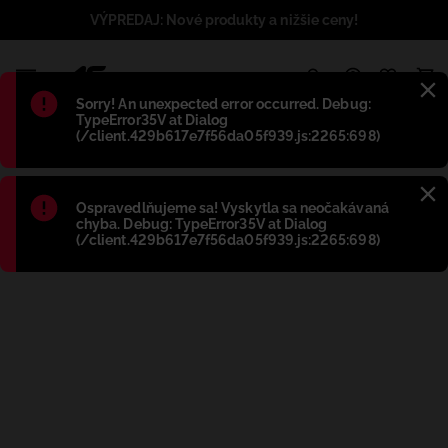
VÝPREDAJ: Nové produkty a nižšie ceny!
1
Błąd
:
Sorry! An unexpected error occurred. Debug:
TypeError35V at Dialog
(/client.429b617e7f56da05f939.js:2265:698)
Błąd
:
Ospravedlňujeme sa! Vyskytla sa neočakávaná
chyba. Debug: TypeError35V at Dialog
(/client.429b617e7f56da05f939.js:2265:698)