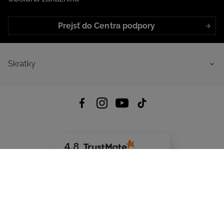
Prejsť do Centra podpory
Skratky
4.8
Na základe
5640
recenzií
zo všetkých čias
Stiahnuť Aplikáciu:
App Store
Google Play
App Gallery