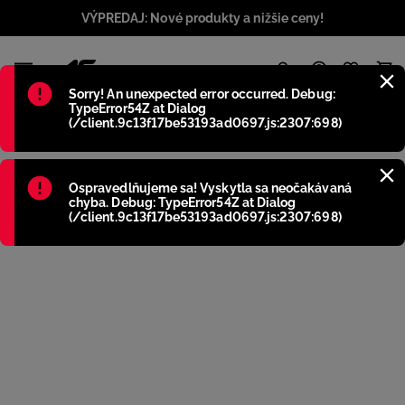
VÝPREDAJ: Nové produkty a nižšie ceny!
1
Błąd
:
Sorry! An unexpected error occurred. Debug:
TypeError54Z at Dialog
(/client.9c13f17be53193ad0697.js:2307:698)
Błąd
:
Ospravedlňujeme sa! Vyskytla sa neočakávaná
chyba. Debug: TypeError54Z at Dialog
(/client.9c13f17be53193ad0697.js:2307:698)