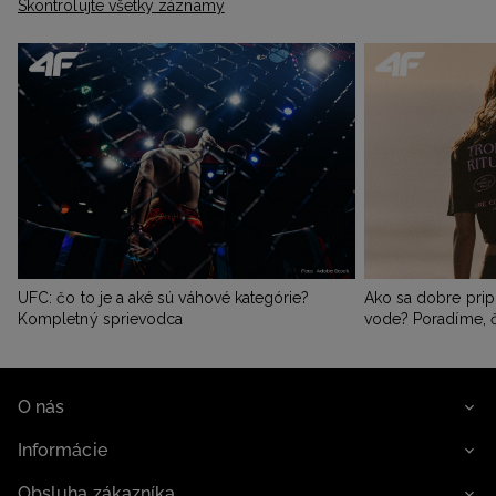
Skontrolujte všetky záznamy
UFC: čo to je a aké sú váhové kategórie?
Ako sa dobre pripr
Kompletný sprievodca
vode? Poradíme, č
O nás
Informácie
Obsluha zákazníka