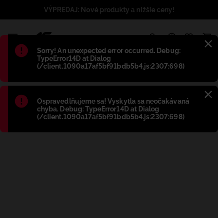
VÝPREDAJ: Nové produkty a nižšie ceny!
1
Błąd
:
Sorry! An unexpected error occurred. Debug:
TypeError14D at Dialog
(/client.1090a17af5bf91bdb5b4.js:2307:698)
Błąd
:
Ospravedlňujeme sa! Vyskytla sa neočakávaná
chyba. Debug: TypeError14D at Dialog
(/client.1090a17af5bf91bdb5b4.js:2307:698)