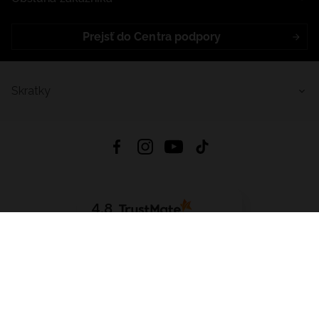
Prejsť do Centra podpory
Skratky
4.8
Na základe
5640
recenzií
zo všetkých čias
Stiahnuť Aplikáciu:
App Store
Google Play
App Gallery