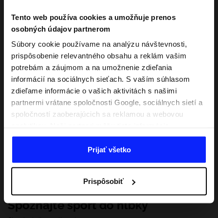
Tento web používa cookies a umožňuje prenos
osobných údajov partnerom
Súbory cookie používame na analýzu návštevnosti,
prispôsobenie relevantného obsahu a reklám vašim
potrebám a záujmom a na umožnenie zdieľania
informácií na sociálnych sieťach. S vaším súhlasom
zdieľame informácie o vašich aktivitách s našimi
partnermi vrátane spoločnosti Google, sociálnych sietí a
spoločností zaoberajúcich sa reklamou a webovou
analytikou. Naši partneri môžu tieto informácie
kombinovať s inými, ktoré poskytnete mimo tejto
webovej stránky, ako aj s údajmi, ktoré získajú v
Prijať všetko
dôsledku vášho používania ich služieb. S vaším
súhlasom môžeme tiež preniesť vaše osobné údaje
Prispôsobiť
našim partnerom, aby sme zacielili a zlepšili spôsob
zobrazovania online reklamy, vykonali analytický
Spoznajte šport do hĺbky
prieskum, upravili obsah a zlepšili riešenia ponúkané