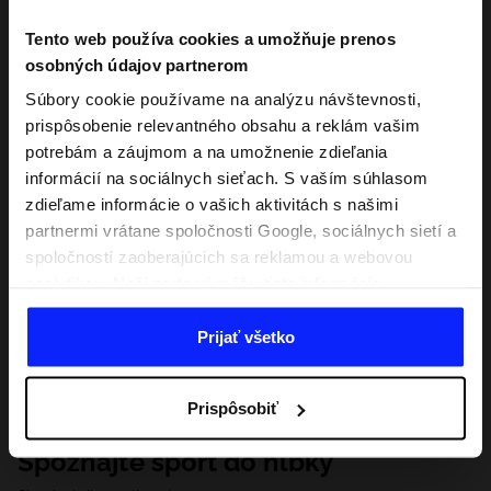
Tento web používa cookies a umožňuje prenos
osobných údajov partnerom
Súbory cookie používame na analýzu návštevnosti,
prispôsobenie relevantného obsahu a reklám vašim
potrebám a záujmom a na umožnenie zdieľania
informácií na sociálnych sieťach. S vaším súhlasom
zdieľame informácie o vašich aktivitách s našimi
partnermi vrátane spoločnosti Google, sociálnych sietí a
spoločností zaoberajúcich sa reklamou a webovou
analytikou. Naši partneri môžu tieto informácie
kombinovať s inými, ktoré poskytnete mimo tejto
webovej stránky, ako aj s údajmi, ktoré získajú v
Prijať všetko
dôsledku vášho používania ich služieb. S vaším
súhlasom môžeme tiež preniesť vaše osobné údaje
Prispôsobiť
našim partnerom, aby sme zacielili a zlepšili spôsob
zobrazovania online reklamy, vykonali analytický
Spoznajte šport do hĺbky
prieskum, upravili obsah a zlepšili riešenia ponúkané