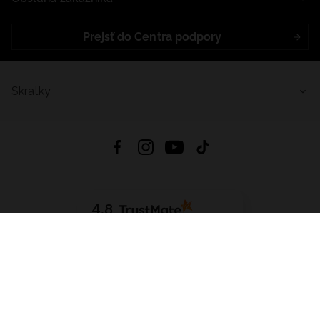
Prejsť do Centra podpory
Skratky
4.8
Na základe
5641
recenzií
zo všetkých čias
Stiahnuť Aplikáciu:
App Store
Google Play
App Gallery