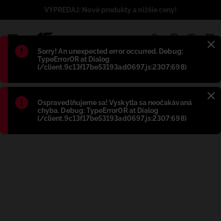
VÝPREDAJ: Nové produkty a nižšie ceny!
1
Błąd
:
Sorry! An unexpected error occurred. Debug:
TypeError0R at Dialog
(/client.9c13f17be53193ad0697.js:2307:698)
Błąd
:
Ospravedlňujeme sa! Vyskytla sa neočakávaná
chyba. Debug: TypeError0R at Dialog
(/client.9c13f17be53193ad0697.js:2307:698)