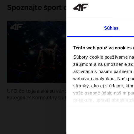
Spoznajte šport do hĺbky
Súhlas
Tento web používa cookies
Súbory cookie používame na 
záujmom a na umožnenie zdie
aktivitách s našimi partnerm
webovou analytikou. Naši par
stránky, ako aj s údajmi, kt
UFC: čo to je a aké sú váhové
Ako sa dobre pri
vaše osobné údaje našim part
kategórie? Kompletný sprievodca
pri vode? Poradím
prieskum, upravili obsah a zl
v našich Zásadách ochrany o