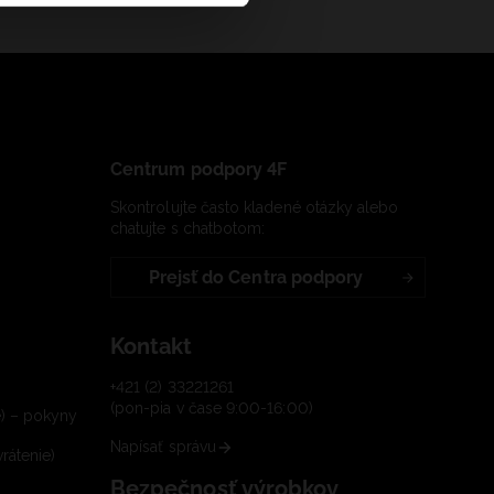
Centrum podpory 4F
Skontrolujte často kladené otázky alebo
chatujte s chatbotom:
Prejsť do Centra podpory
Kontakt
+421 (2) 33221261
(pon-pia v čase 9:00-16:00)
e) – pokyny
Napísať správu
rátenie)
Bezpečnosť výrobkov