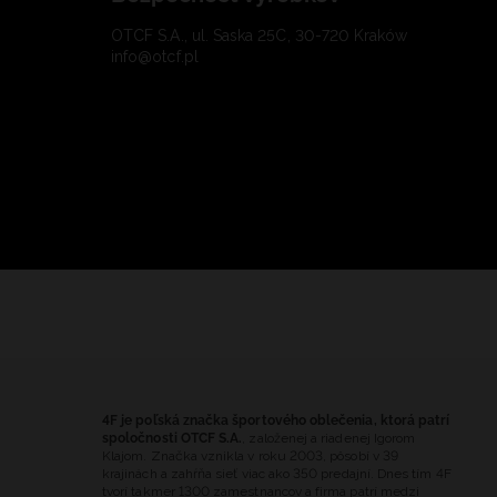
OTCF S.A., ul. Saska 25C, 30-720 Kraków
info@otcf.pl
4F je poľská značka športového oblečenia, ktorá patrí
spoločnosti OTCF S.A.
, založenej a riadenej Igorom
Klajom. Značka vznikla v roku 2003, pôsobí v 39
krajinách a zahŕňa sieť viac ako 350 predajní. Dnes tím 4F
tvorí takmer 1300 zamestnancov a firma patrí medzi