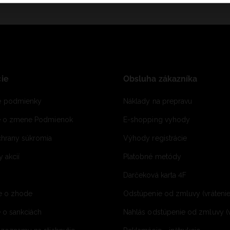
ie
Obsluha zákazníka
 podmienky
Náklady na prepravu
e o zmene Podmienok
E-shopping vyhody
hrany súkromia
Výhody registrácie
 akcií
Platobné metódy
Darčeková karta 4F
e o zhode
Odstúpenie od zmluvy (vráteni
 o sankciách
Nahlás odstúpenie od zmluvy (v