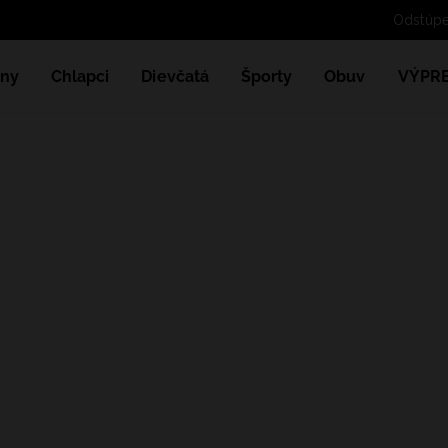
ny
Chlapci
Dievčatá
Športy
Obuv
VÝPR