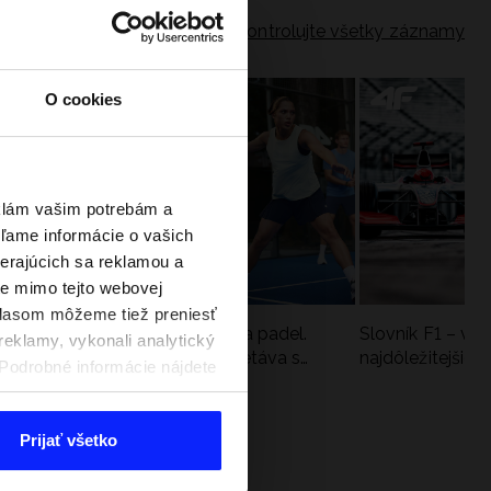
Skontrolujte všetky záznamy
O cookies
eklám vašim potrebám a
ľame informácie o vašich
berajúcich sa reklamou a
te mimo tejto webovej
úhlasom môžeme tiež preniesť
a
Nová kolekcia 4F na tenis a padel.
Slovník F1 – vy
reklamy, vykonali analytický
Športová funkčnosť sa stretáva s
najdôležitejšie 
. Podrobné informácie nájdete
moderným štýlom
Prijať všetko