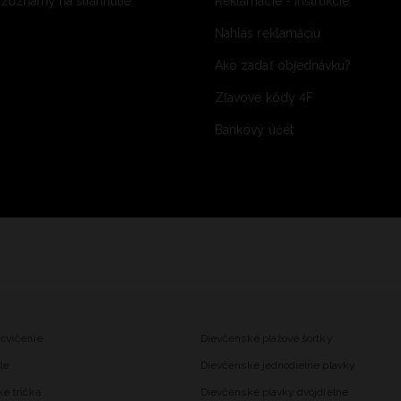
 zoznamy na stiahnutie
Reklamácie - inštrukcie
Nahlás reklamáciu
Ako zadať objednávku?
Zľavové kódy 4F
Bankový účet
 cvičenie
Dievčenské plážové šortky
le
Dievčenské jednodielne plavky
ké trička
Dievčenské plavky dvojdielne