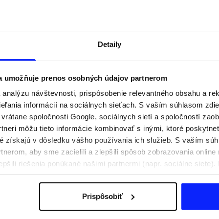
Detaily
 a umožňuje prenos osobných údajov partnerom
analýzu návštevnosti, prispôsobenie relevantného obsahu a r
ľania informácií na sociálnych sieťach. S vaším súhlasom zdie
i vrátane spoločnosti Google, sociálnych sietí a spoločností zao
tneri môžu tieto informácie kombinovať s inými, ktoré poskytne
oré získajú v dôsledku vášho používania ich služieb. S vaším s
praviť na aktívny deň
Festivalové outfity. Ako sa obliecť n
nerom, aby sme zacielili a zlepšili spôsob zobrazovania online 
e, čo si zbaliť
hudobné festivaly?
epšili riešenia ponúkané našimi partnermi (napr. sociálne siete)
sobných údajov a v časti „Podrobnosti“.
Prispôsobiť
Poštovné
Naše obchody
B2B