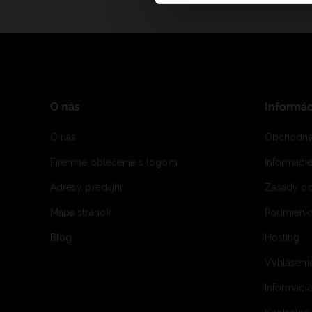
O nás
Informác
O nás
Obchodné
Firemné oblečenie s logom
Informaci
Adresy predajní
Zásady oc
Mapa stránok
Podmienky
Blog
Hosting
Vyhláseni
Informácie