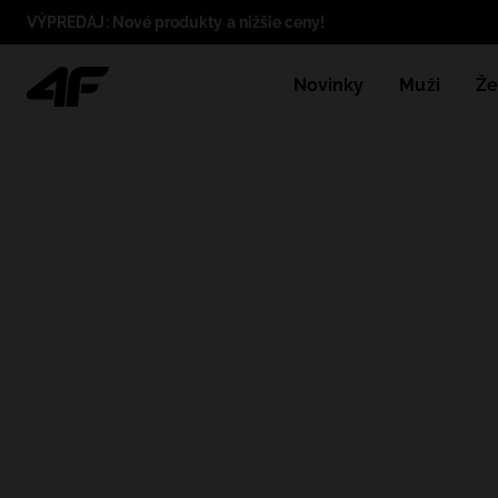
VÝPREDAJ: Nové produkty a nižšie ceny!
Novinky
Muži
Že