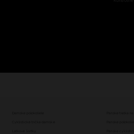
Kontrolné
Dámske polokošele
Pánske tielka na
Cyklistické tričká dámske
Pánske polokoše
Látkové šortky
Pánske cyklistic