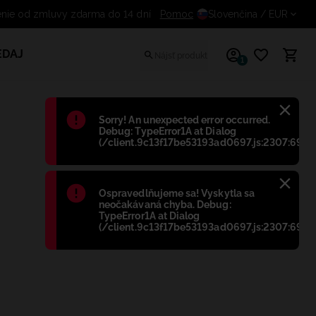
Odstúpenie od zmluvy zdarma do 14 dní
Pomoc
Slovenčina
/ EUR
EDAJ
1
Błąd
:
Sorry! An unexpected error occurred.
Debug: TypeError1A at Dialog
(/client.9c13f17be53193ad0697.js:2307:698)
Błąd
:
Ospravedlňujeme sa! Vyskytla sa
neočakávaná chyba. Debug:
TypeError1A at Dialog
(/client.9c13f17be53193ad0697.js:2307:698)