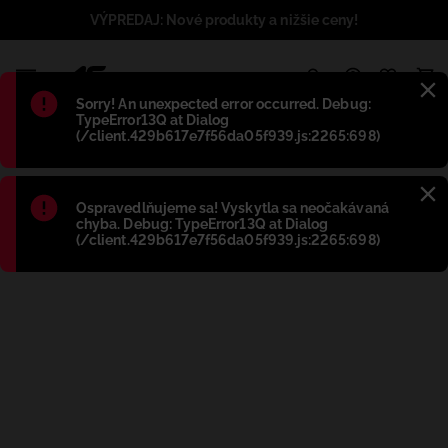
VÝPREDAJ: Nové produkty a nižšie ceny!
1
Błąd
:
Sorry! An unexpected error occurred. Debug:
TypeError13Q at Dialog
(/client.429b617e7f56da05f939.js:2265:698)
Błąd
:
Ospravedlňujeme sa! Vyskytla sa neočakávaná
chyba. Debug: TypeError13Q at Dialog
(/client.429b617e7f56da05f939.js:2265:698)