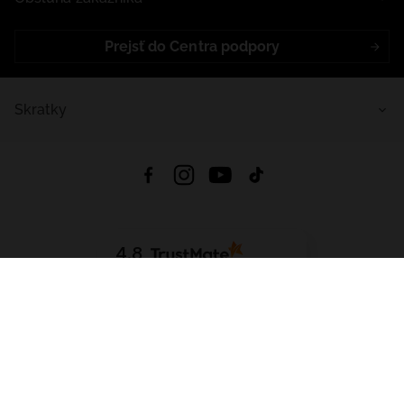
Prejsť do Centra podpory
Skratky
4.8
Na základe
5639
recenzií
zo všetkých čias
Stiahnuť Aplikáciu:
App Store
Google Play
App Gallery
Všetky práva vyhradené © 2026