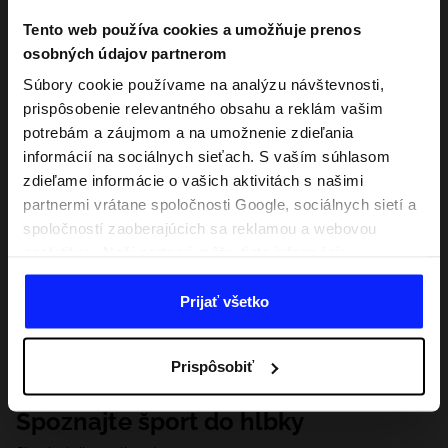
Tento web používa cookies a umožňuje prenos
osobných údajov partnerom
Súbory cookie používame na analýzu návštevnosti,
prispôsobenie relevantného obsahu a reklám vašim
potrebám a záujmom a na umožnenie zdieľania
informácií na sociálnych sieťach. S vaším súhlasom
zdieľame informácie o vašich aktivitách s našimi
partnermi vrátane spoločnosti Google, sociálnych sietí a
spoločností zaoberajúcich sa reklamou a webovou
analytikou. Naši partneri môžu tieto informácie
kombinovať s inými, ktoré poskytnete mimo tejto
webovej stránky, ako aj s údajmi, ktoré získajú v
Prijať všetko
dôsledku vášho používania ich služieb. S vaším
súhlasom môžeme tiež preniesť vaše osobné údaje
Prispôsobiť
našim partnerom, aby sme zacielili a zlepšili spôsob
zobrazovania online reklamy, vykonali analytický
Spoznajte šport do hĺbky
prieskum, upravili obsah a zlepšili riešenia ponúkané
našimi partnermi (napr. sociálne siete). Podrobné