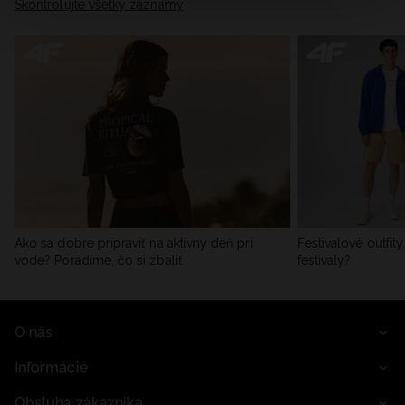
Skontrolujte všetky záznamy
informácie nájdete v našich Zásadách ochrany osobných
údajov a v časti „Podrobnosti“.
Ako sa dobre pripraviť na aktívny deň pri
Festivalové outfit
vode? Poradíme, čo si zbaliť
festivaly?
O nás
Informácie
Obsluha zákazníka