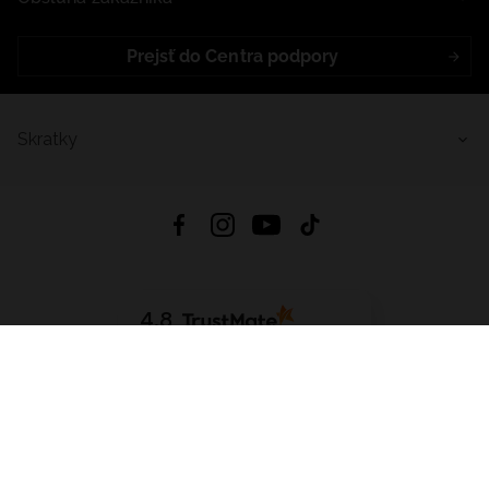
Prejsť do Centra podpory
Skratky
4.8
Na základe
5641
recenzií
zo všetkých čias
Stiahnuť Aplikáciu:
App Store
Google Play
App Gallery