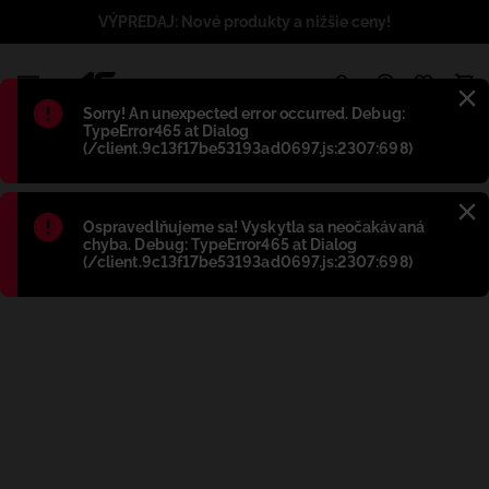
VÝPREDAJ: Nové produkty a nižšie ceny!
1
Błąd
:
Sorry! An unexpected error occurred. Debug:
TypeError465 at Dialog
(/client.9c13f17be53193ad0697.js:2307:698)
Błąd
:
Ospravedlňujeme sa! Vyskytla sa neočakávaná
chyba. Debug: TypeError465 at Dialog
(/client.9c13f17be53193ad0697.js:2307:698)