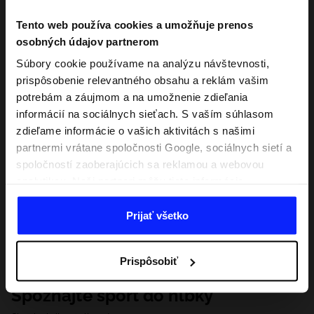
Tento web používa cookies a umožňuje prenos
osobných údajov partnerom
Súbory cookie používame na analýzu návštevnosti,
prispôsobenie relevantného obsahu a reklám vašim
potrebám a záujmom a na umožnenie zdieľania
informácií na sociálnych sieťach. S vaším súhlasom
zdieľame informácie o vašich aktivitách s našimi
partnermi vrátane spoločnosti Google, sociálnych sietí a
spoločností zaoberajúcich sa reklamou a webovou
analytikou. Naši partneri môžu tieto informácie
kombinovať s inými, ktoré poskytnete mimo tejto
webovej stránky, ako aj s údajmi, ktoré získajú v
Prijať všetko
dôsledku vášho používania ich služieb. S vaším
súhlasom môžeme tiež preniesť vaše osobné údaje
Prispôsobiť
našim partnerom, aby sme zacielili a zlepšili spôsob
zobrazovania online reklamy, vykonali analytický
Spoznajte šport do hĺbky
prieskum, upravili obsah a zlepšili riešenia ponúkané