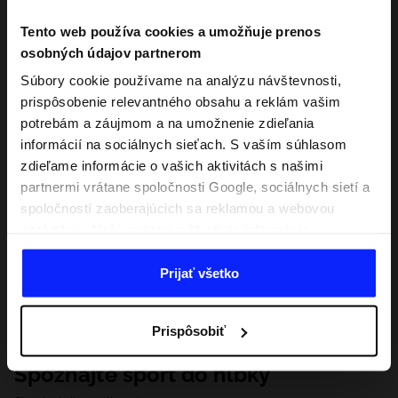
Tento web používa cookies a umožňuje prenos
osobných údajov partnerom
Súbory cookie používame na analýzu návštevnosti,
prispôsobenie relevantného obsahu a reklám vašim
potrebám a záujmom a na umožnenie zdieľania
informácií na sociálnych sieťach. S vaším súhlasom
zdieľame informácie o vašich aktivitách s našimi
partnermi vrátane spoločnosti Google, sociálnych sietí a
spoločností zaoberajúcich sa reklamou a webovou
analytikou. Naši partneri môžu tieto informácie
kombinovať s inými, ktoré poskytnete mimo tejto
webovej stránky, ako aj s údajmi, ktoré získajú v
Prijať všetko
dôsledku vášho používania ich služieb. S vaším
súhlasom môžeme tiež preniesť vaše osobné údaje
Prispôsobiť
našim partnerom, aby sme zacielili a zlepšili spôsob
zobrazovania online reklamy, vykonali analytický
Spoznajte šport do hĺbky
prieskum, upravili obsah a zlepšili riešenia ponúkané