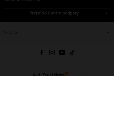
Prejsť do Centra podpory
Skratky
4.8
Na základe
5641
recenzií
zo všetkých čias
Stiahnuť Aplikáciu:
App Store
Google Play
App Gallery