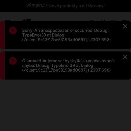
VÝPREDAJ: Nové produkty a nižšie ceny!
1
Błąd
:
Sorry! An unexpected error occurred. Debug:
TypeError39 at Dialog
(/client.9c13f17be53193ad0697.js:2307:698)
Błąd
:
Ospravedlňujeme sa! Vyskytla sa neočakávaná
chyba. Debug: TypeError39 at Dialog
(/client.9c13f17be53193ad0697.js:2307:698)