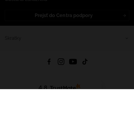
Prejsť do Centra podpory
Skratky
4.8
Na základe
5640
recenzií
zo všetkých čias
Stiahnuť Aplikáciu:
App Store
Google Play
App Gallery