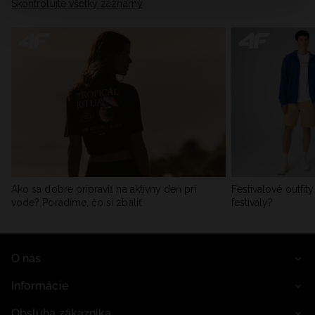
našimi partnermi (napr. sociálne siete). Podrobné
Skontrolujte všetky záznamy
informácie nájdete v našich Zásadách ochrany osobných
údajov a v časti „Podrobnosti“.
Ako sa dobre pripraviť na aktívny deň pri
Festivalové outfit
vode? Poradíme, čo si zbaliť
festivaly?
O nás
Informácie
Obsluha zákazníka