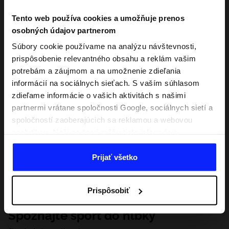
Tento web používa cookies a umožňuje prenos
osobných údajov partnerom
Súbory cookie používame na analýzu návštevnosti,
prispôsobenie relevantného obsahu a reklám vašim
potrebám a záujmom a na umožnenie zdieľania
informácií na sociálnych sieťach. S vaším súhlasom
zdieľame informácie o vašich aktivitách s našimi
partnermi vrátane spoločnosti Google, sociálnych sietí a
spoločností zaoberajúcich sa reklamou a webovou
analytikou. Naši partneri môžu tieto informácie
kombinovať s inými, ktoré poskytnete mimo tejto
webovej stránky, ako aj s údajmi, ktoré získajú v
Prijať všetko
dôsledku vášho používania ich služieb. S vaším
súhlasom môžeme tiež preniesť vaše osobné údaje
Prispôsobiť
našim partnerom, aby sme zacielili a zlepšili spôsob
zobrazovania online reklamy, vykonali analytický
Spoznajte šport do hĺbky
prieskum, upravili obsah a zlepšili riešenia ponúkané