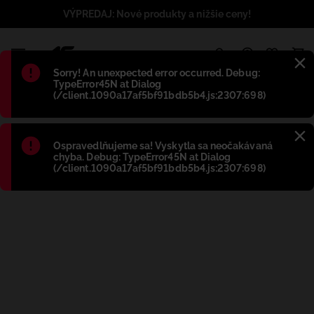
VÝPREDAJ: Nové produkty a nižšie ceny!
1
Błąd
:
Sorry! An unexpected error occurred. Debug:
TypeError45N at Dialog
(/client.1090a17af5bf91bdb5b4.js:2307:698)
Błąd
:
Ospravedlňujeme sa! Vyskytla sa neočakávaná
chyba. Debug: TypeError45N at Dialog
(/client.1090a17af5bf91bdb5b4.js:2307:698)