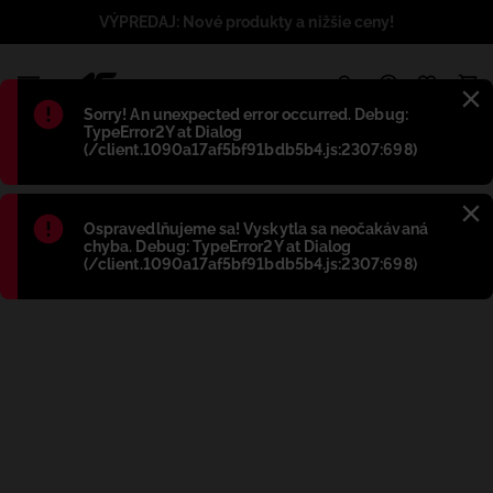
VÝPREDAJ: Nové produkty a nižšie ceny!
1
Błąd
:
Sorry! An unexpected error occurred. Debug:
TypeError2Y at Dialog
(/client.1090a17af5bf91bdb5b4.js:2307:698)
Błąd
:
Ospravedlňujeme sa! Vyskytla sa neočakávaná
chyba. Debug: TypeError2Y at Dialog
(/client.1090a17af5bf91bdb5b4.js:2307:698)