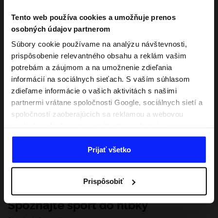
Tento web používa cookies a umožňuje prenos
osobných údajov partnerom
Súbory cookie používame na analýzu návštevnosti,
prispôsobenie relevantného obsahu a reklám vašim
potrebám a záujmom a na umožnenie zdieľania
informácií na sociálnych sieťach. S vaším súhlasom
zdieľame informácie o vašich aktivitách s našimi
partnermi vrátane spoločnosti Google, sociálnych sietí a
spoločností zaoberajúcich sa reklamou a webovou
analytikou. Naši partneri môžu tieto informácie
kombinovať s inými, ktoré poskytnete mimo tejto
webovej stránky, ako aj s údajmi, ktoré získajú v
Prijať všetko
dôsledku vášho používania ich služieb. S vaším
súhlasom môžeme tiež preniesť vaše osobné údaje
Prispôsobiť
našim partnerom, aby sme zacielili a zlepšili spôsob
zobrazovania online reklamy, vykonali analytický
Spoznajte šport do hĺbky
prieskum, upravili obsah a zlepšili riešenia ponúkané