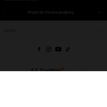
Prejsť do Centra podpory
Skratky
4.8
Na základe
5640
recenzií
zo všetkých čias
Stiahnuť Aplikáciu:
App Store
Google Play
App Gallery