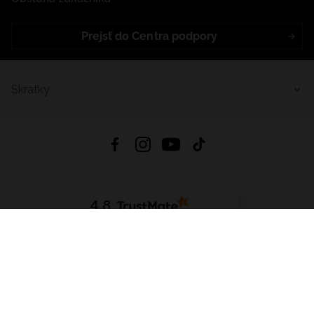
Prejsť do Centra podpory
Skratky
4.8
Na základe
5641
recenzií
zo všetkých čias
Stiahnuť Aplikáciu:
App Store
Google Play
App Gallery