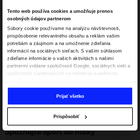
Tento web používa cookies a umožňuje prenos
osobných údajov partnerom
Súbory cookie používame na analýzu návštevnosti,
prispôsobenie relevantného obsahu a reklám vašim
potrebám a záujmom a na umožnenie zdieľania
informácií na sociálnych sieťach. S vaším súhlasom
zdieľame informácie o vašich aktivitách s našimi
partnermi vrátane spoločnosti Google, sociálnych sietí a
spoločností zaoberajúcich sa reklamou a webovou
analytikou. Naši partneri môžu tieto informácie
kombinovať s inými, ktoré poskytnete mimo tejto
webovej stránky, ako aj s údajmi, ktoré získajú v
Prijať všetko
dôsledku vášho používania ich služieb. S vaším
súhlasom môžeme tiež preniesť vaše osobné údaje
Prispôsobiť
našim partnerom, aby sme zacielili a zlepšili spôsob
zobrazovania online reklamy, vykonali analytický
Spoznajte šport do hĺbky
prieskum, upravili obsah a zlepšili riešenia ponúkané