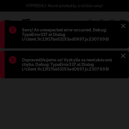
VÝPREDAJ: Nové produkty a nižšie ceny!
1
Błąd
:
Sorry! An unexpected error occurred. Debug:
TypeError337 at Dialog
(/client.9c13f17be53193ad0697.js:2307:698)
Błąd
:
Ospravedlňujeme sa! Vyskytla sa neočakávaná
chyba. Debug: TypeError337 at Dialog
(/client.9c13f17be53193ad0697.js:2307:698)