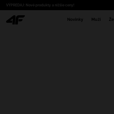
VÝPREDAJ: Nové produkty a nižšie ceny!
Novinky
Muži
Že