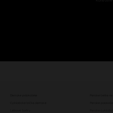
Kontrolné
Dámske polokošele
Pánske tielka na
Cyklistické tričká dámske
Pánske polokoše
Látkové šortky
Pánske cyklistic