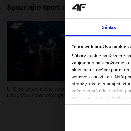
Spoznajte šport do hĺbky
Súhlas
Tento web používa cookies
Súbory cookie používame na 
záujmom a na umožnenie zdie
aktivitách s našimi partnerm
webovou analytikou. Naši par
stránky, ako aj s údajmi, kt
UFC: čo to je a aké sú váhové
Ako sa dobre pri
vaše osobné údaje našim part
kategórie? Kompletný sprievodca
pri vode? Poradím
prieskum, upravili obsah a zl
v našich Zásadách ochrany o