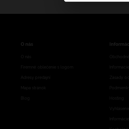
O nás
Informác
O nás
Obchodné
Firemné oblečenie s logom
Informaci
Adresy predajní
Zásady oc
Mapa stránok
Podmienky
Blog
Hosting
Vyhláseni
Informácie