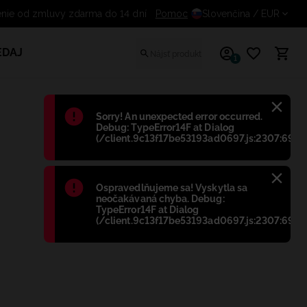
Odstúpenie od zmluvy zdarma do 14 dní
Pomoc
Slovenčina
/ EUR
EDAJ
1
Błąd
:
Sorry! An unexpected error occurred.
Debug: TypeError14F at Dialog
(/client.9c13f17be53193ad0697.js:2307:698)
Błąd
:
Ospravedlňujeme sa! Vyskytla sa
neočakávaná chyba. Debug:
TypeError14F at Dialog
(/client.9c13f17be53193ad0697.js:2307:698)