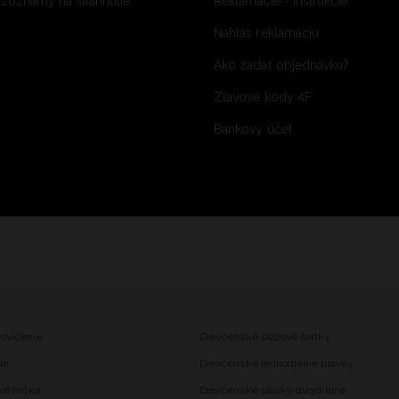
 zoznamy na stiahnutie
Reklamácie - inštrukcie
Nahlás reklamáciu
Ako zadať objednávku?
Zľavové kódy 4F
Bankový účet
 cvičenie
Dievčenské plážové šortky
le
Dievčenské jednodielne plavky
ké trička
Dievčenské plavky dvojdielne