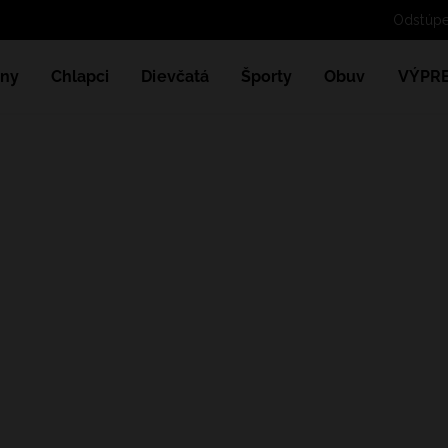
ny
Chlapci
Dievčatá
Športy
Obuv
VÝPR