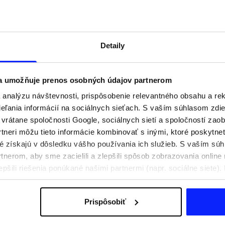
Detaily
 a umožňuje prenos osobných údajov partnerom
analýzu návštevnosti, prispôsobenie relevantného obsahu a r
ľania informácií na sociálnych sieťach. S vaším súhlasom zdie
i vrátane spoločnosti Google, sociálnych sietí a spoločností zao
tneri môžu tieto informácie kombinovať s inými, ktoré poskytne
oré získajú v dôsledku vášho používania ich služieb. S vaším s
praviť na aktívny deň
Festivalové outfity. Ako sa obliecť n
nerom, aby sme zacielili a zlepšili spôsob zobrazovania online 
e, čo si zbaliť
hudobné festivaly?
epšili riešenia ponúkané našimi partnermi (napr. sociálne siete)
sobných údajov a v časti „Podrobnosti“.
Prispôsobiť
Poštovné
Naše obchody
B2B