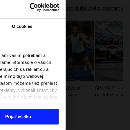
Skontrolujte všetky záznamy
O cookies
eklám vašim potrebám a
ľame informácie o vašich
berajúcich sa reklamou a
te mimo tejto webovej
úhlasom môžeme tiež preniesť
a
Nová kolekcia 4F na tenis a padel.
Slovník F1 – vy
reklamy, vykonali analytický
Športová funkčnosť sa stretáva s
najdôležitejšie 
. Podrobné informácie nájdete
moderným štýlom
Prijať všetko