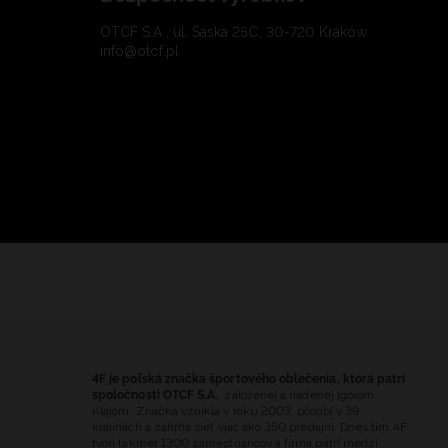
OTCF S.A., ul. Saska 25C, 30-720 Kraków
info@otcf.pl
4F je poľská značka športového oblečenia, ktorá patrí
spoločnosti OTCF S.A.
, založenej a riadenej Igorom
Klajom. Značka vznikla v roku 2003, pôsobí v 39
krajinách a zahŕňa sieť viac ako 350 predajní. Dnes tím 4F
tvorí takmer 1300 zamestnancov a firma patrí medzi