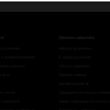
ie
Obsluha zákazníka
 podmienky
Náklady na prepravu
e o zmene Podmienok
E-shopping vyhody
hrany súkromia
Výhody registrácie
 akcií
Platobné metódy
Darčeková karta 4F
e o zhode
Odstúpenie od zmluvy (vráteni
 o sankciách
Nahlás odstúpenie od zmluvy (v