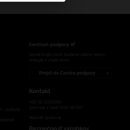
Centrum podpory 4F
Skontrolujte často kladené otázky alebo
chatujte s chatbotom:
Prejsť do Centra podpory
Kontakt
+421 (2) 33221261
(pon-pia v čase 9:00-16:00)
e) – pokyny
Napísať správu
rátenie)
Bezpečnosť výrobkov