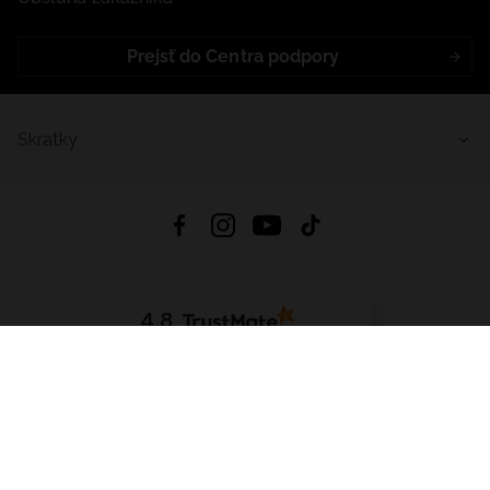
Prejsť do Centra podpory
Skratky
4.8
Na základe
5641
recenzií
zo všetkých čias
Stiahnuť Aplikáciu:
App Store
Google Play
App Gallery