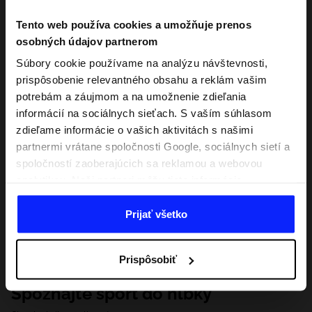
Tento web používa cookies a umožňuje prenos
osobných údajov partnerom
Súbory cookie používame na analýzu návštevnosti,
prispôsobenie relevantného obsahu a reklám vašim
potrebám a záujmom a na umožnenie zdieľania
informácií na sociálnych sieťach. S vaším súhlasom
zdieľame informácie o vašich aktivitách s našimi
partnermi vrátane spoločnosti Google, sociálnych sietí a
spoločností zaoberajúcich sa reklamou a webovou
analytikou. Naši partneri môžu tieto informácie
kombinovať s inými, ktoré poskytnete mimo tejto
webovej stránky, ako aj s údajmi, ktoré získajú v
Prijať všetko
dôsledku vášho používania ich služieb. S vaším
súhlasom môžeme tiež preniesť vaše osobné údaje
Prispôsobiť
našim partnerom, aby sme zacielili a zlepšili spôsob
zobrazovania online reklamy, vykonali analytický
Spoznajte šport do hĺbky
prieskum, upravili obsah a zlepšili riešenia ponúkané