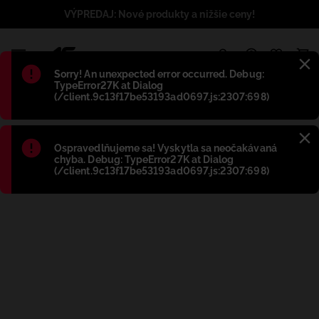
VÝPREDAJ: Nové produkty a nižšie ceny!
1
Błąd
:
Sorry! An unexpected error occurred. Debug:
TypeError27K at Dialog
(/client.9c13f17be53193ad0697.js:2307:698)
Błąd
:
Ospravedlňujeme sa! Vyskytla sa neočakávaná
chyba. Debug: TypeError27K at Dialog
(/client.9c13f17be53193ad0697.js:2307:698)