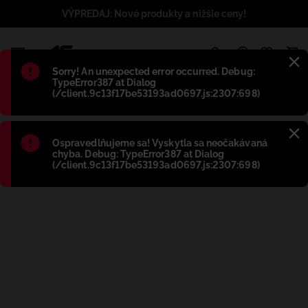
VÝPREDAJ: Nové produkty a nižšie ceny!
1
Błąd
:
Sorry! An unexpected error occurred. Debug:
TypeError387 at Dialog
(/client.9c13f17be53193ad0697.js:2307:698)
Błąd
:
Ospravedlňujeme sa! Vyskytla sa neočakávaná
chyba. Debug: TypeError387 at Dialog
(/client.9c13f17be53193ad0697.js:2307:698)