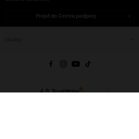
Prejsť do Centra podpory
Skratky
4.8
Na základe
5641
recenzií
zo všetkých čias
Stiahnuť Aplikáciu:
App Store
Google Play
App Gallery