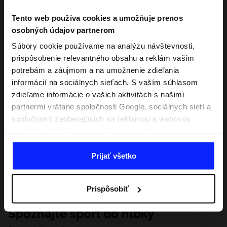
Tento web používa cookies a umožňuje prenos
osobných údajov partnerom
Súbory cookie používame na analýzu návštevnosti,
prispôsobenie relevantného obsahu a reklám vašim
potrebám a záujmom a na umožnenie zdieľania
informácií na sociálnych sieťach. S vaším súhlasom
zdieľame informácie o vašich aktivitách s našimi
partnermi vrátane spoločnosti Google, sociálnych sietí a
spoločností zaoberajúcich sa reklamou a webovou
analytikou. Naši partneri môžu tieto informácie
kombinovať s inými, ktoré poskytnete mimo tejto
webovej stránky, ako aj s údajmi, ktoré získajú v
Prijať všetko
dôsledku vášho používania ich služieb. S vaším
súhlasom môžeme tiež preniesť vaše osobné údaje
Prispôsobiť
našim partnerom, aby sme zacielili a zlepšili spôsob
zobrazovania online reklamy, vykonali analytický
Spoznajte šport do hĺbky
prieskum, upravili obsah a zlepšili riešenia ponúkané