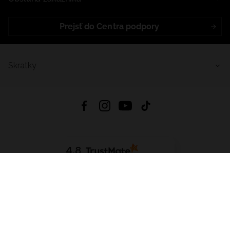
Prejsť do Centra podpory
Skratky
4.8
Na základe
5640
recenzií
zo všetkých čias
Stiahnuť Aplikáciu:
App Store
Google Play
App Gallery