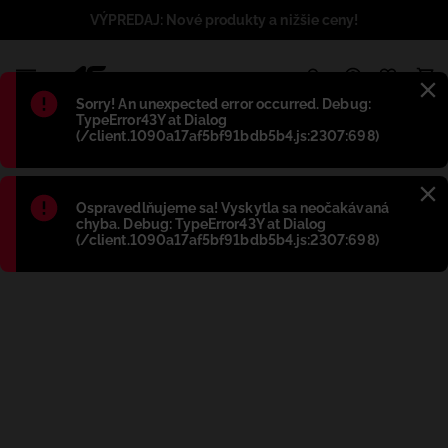
VÝPREDAJ: Nové produkty a nižšie ceny!
1
Błąd
:
Sorry! An unexpected error occurred. Debug:
TypeError43Y at Dialog
(/client.1090a17af5bf91bdb5b4.js:2307:698)
Błąd
:
Ospravedlňujeme sa! Vyskytla sa neočakávaná
chyba. Debug: TypeError43Y at Dialog
(/client.1090a17af5bf91bdb5b4.js:2307:698)