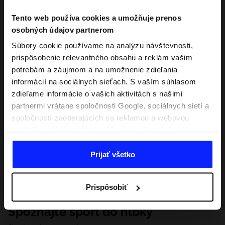
Tento web používa cookies a umožňuje prenos
osobných údajov partnerom
Súbory cookie používame na analýzu návštevnosti,
prispôsobenie relevantného obsahu a reklám vašim
potrebám a záujmom a na umožnenie zdieľania
informácií na sociálnych sieťach. S vaším súhlasom
zdieľame informácie o vašich aktivitách s našimi
partnermi vrátane spoločnosti Google, sociálnych sietí a
spoločností zaoberajúcich sa reklamou a webovou
analytikou. Naši partneri môžu tieto informácie
kombinovať s inými, ktoré poskytnete mimo tejto
webovej stránky, ako aj s údajmi, ktoré získajú v
Prijať všetko
dôsledku vášho používania ich služieb. S vaším
súhlasom môžeme tiež preniesť vaše osobné údaje
Prispôsobiť
našim partnerom, aby sme zacielili a zlepšili spôsob
zobrazovania online reklamy, vykonali analytický
Spoznajte šport do hĺbky
prieskum, upravili obsah a zlepšili riešenia ponúkané