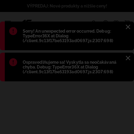
VÝPREDAJ: Nové produkty a nižšie ceny!
1
Błąd
:
Sorry! An unexpected error occurred. Debug:
TypeError36X at Dialog
(/client.9c13f17be53193ad0697.js:2307:698)
Błąd
:
Ospravedlňujeme sa! Vyskytla sa neočakávaná
chyba. Debug: TypeError36X at Dialog
(/client.9c13f17be53193ad0697.js:2307:698)