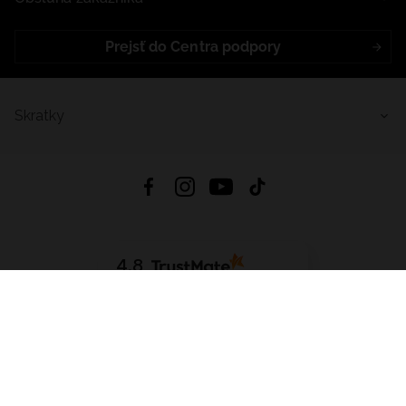
Prejsť do Centra podpory
Skratky
4.8
Na základe
5641
recenzií
zo všetkých čias
Stiahnuť Aplikáciu:
App Store
Google Play
App Gallery