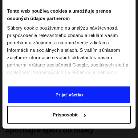
Tento web používa cookies a umožňuje prenos
osobných údajov partnerom
Súbory cookie používame na analýzu návštevnosti,
prispôsobenie relevantného obsahu a reklám vašim
potrebám a záujmom a na umožnenie zdieľania
informácií na sociálnych sieťach. S vaším súhlasom
zdieľame informácie o vašich aktivitách s našimi
partnermi vrátane spoločnosti Google, sociálnych sietí a
spoločností zaoberajúcich sa reklamou a webovou
analytikou. Naši partneri môžu tieto informácie
kombinovať s inými, ktoré poskytnete mimo tejto
webovej stránky, ako aj s údajmi, ktoré získajú v
Prijať všetko
dôsledku vášho používania ich služieb. S vaším
súhlasom môžeme tiež preniesť vaše osobné údaje
Prispôsobiť
našim partnerom, aby sme zacielili a zlepšili spôsob
zobrazovania online reklamy, vykonali analytický
Spoznajte šport do hĺbky
prieskum, upravili obsah a zlepšili riešenia ponúkané