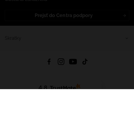
Prejsť do Centra podpory
Skratky
4.8
Na základe
5641
recenzií
zo všetkých čias
Stiahnuť Aplikáciu:
App Store
Google Play
App Gallery