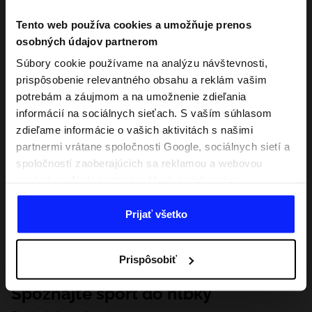
Tento web používa cookies a umožňuje prenos
osobných údajov partnerom
Súbory cookie používame na analýzu návštevnosti,
prispôsobenie relevantného obsahu a reklám vašim
potrebám a záujmom a na umožnenie zdieľania
informácií na sociálnych sieťach. S vaším súhlasom
zdieľame informácie o vašich aktivitách s našimi
partnermi vrátane spoločnosti Google, sociálnych sietí a
spoločností zaoberajúcich sa reklamou a webovou
analytikou. Naši partneri môžu tieto informácie
kombinovať s inými, ktoré poskytnete mimo tejto
webovej stránky, ako aj s údajmi, ktoré získajú v
Prijať všetko
dôsledku vášho používania ich služieb. S vaším
súhlasom môžeme tiež preniesť vaše osobné údaje
Prispôsobiť
našim partnerom, aby sme zacielili a zlepšili spôsob
zobrazovania online reklamy, vykonali analytický
Spoznajte šport do hĺbky
prieskum, upravili obsah a zlepšili riešenia ponúkané