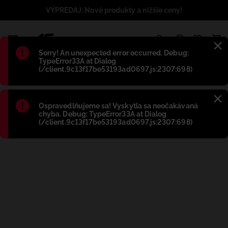
VÝPREDAJ: Nové produkty a nižšie ceny!
1
Błąd
:
Sorry! An unexpected error occurred. Debug:
TypeError33A at Dialog
(/client.9c13f17be53193ad0697.js:2307:698)
Błąd
:
Ospravedlňujeme sa! Vyskytla sa neočakávaná
chyba. Debug: TypeError33A at Dialog
(/client.9c13f17be53193ad0697.js:2307:698)