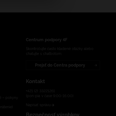
Centrum podpory 4F
Skontrolujte často kladené otázky alebo
chatujte s chatbotom:
Prejsť do Centra podpory
Kontakt
+421 (2) 33221261
(pon-pia v čase 9:00-16:00)
e) – pokyny
Napísať správu
rátenie)
Bezpečnosť výrobkov