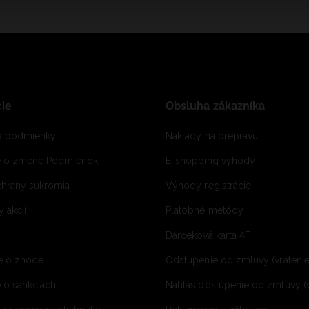
ie
Obsluha zákazníka
 podmienky
Náklady na prepravu
e o zmene Podmienok
E-shopping vyhody
hrany súkromia
Výhody registrácie
 akcií
Platobné metódy
Darčeková karta 4F
e o zhode
Odstúpenie od zmluvy (vráteni
 o sankciách
Nahlás odstúpenie od zmluvy (v