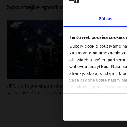
Spoznajte šport do hĺbky
Súhlas
Tento web používa cookies
Súbory cookie používame na 
záujmom a na umožnenie zdie
aktivitách s našimi partnerm
webovou analytikou. Naši par
stránky, ako aj s údajmi, kt
vaše osobné údaje našim part
UFC: čo to je a aké sú váhové
Ako sa dobre pri
prieskum, upravili obsah a zl
kategórie? Kompletný sprievodca
pri vode? Poradím
v našich Zásadách ochrany o