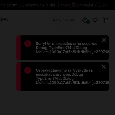
Odstúpenie od zmluvy zdarma do 14 dní
Pomoc
Slovenčina
/ EUR
EDAJ
1
Błąd
:
Sorry! An unexpected error occurred.
Debug: TypeError7M at Dialog
(/client.1090a17af5bf91bdb5b4.js:2307:698)
Błąd
:
Ospravedlňujeme sa! Vyskytla sa
neočakávaná chyba. Debug:
TypeError7M at Dialog
(/client.1090a17af5bf91bdb5b4.js:2307:698)