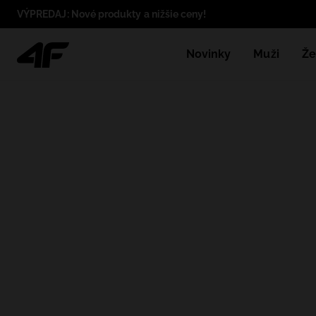
VÝPREDAJ: Nové produkty a nižšie ceny!
Novinky
Muži
Že