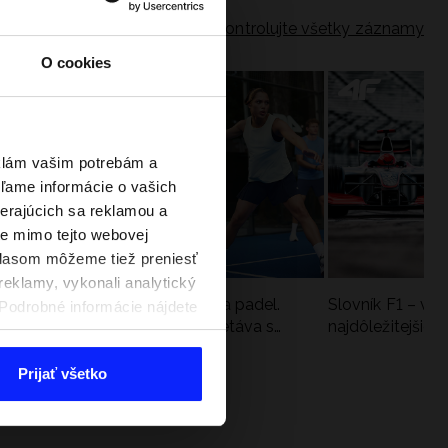
Skontrolujte všetky záznamy
O cookies
eklám vašim potrebám a
ľame informácie o vašich
berajúcich sa reklamou a
te mimo tejto webovej
úhlasom môžeme tiež preniesť
reklamy, vykonali analytický
a
Nová kolekcia 4F na tenis a padel.
Slovník F1 – vy
. Podrobné informácie nájdete
Športová funkčnosť sa stretáva s
najdôležitejšie 
moderným štýlom
Prijať všetko