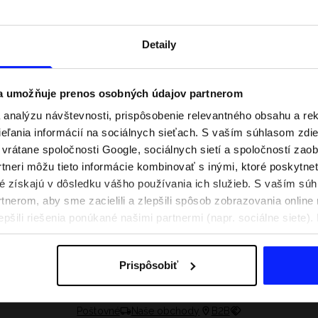
Detaily
 a umožňuje prenos osobných údajov partnerom
analýzu návštevnosti, prispôsobenie relevantného obsahu a r
ľania informácií na sociálnych sieťach. S vaším súhlasom zdie
i vrátane spoločnosti Google, sociálnych sietí a spoločností zao
tneri môžu tieto informácie kombinovať s inými, ktoré poskytne
oré získajú v dôsledku vášho používania ich služieb. S vaším s
nerom, aby sme zacielili a zlepšili spôsob zobrazovania online 
praviť na aktívny deň
Festivalové outfity. Ako sa obliecť n
epšili riešenia ponúkané našimi partnermi (napr. sociálne siete)
e, čo si zbaliť
hudobné festivaly?
sobných údajov a v časti „Podrobnosti“.
Prispôsobiť
Poštovné
Naše obchody
B2B