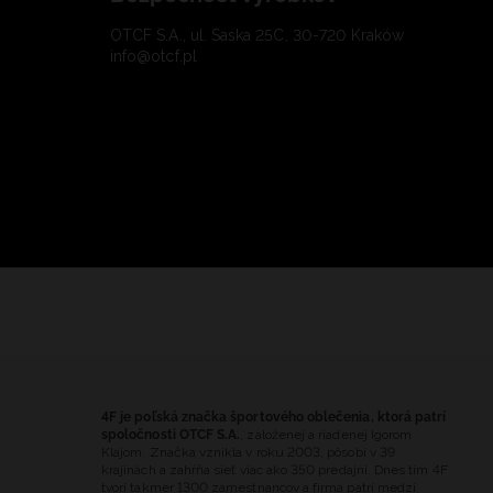
OTCF S.A., ul. Saska 25C, 30-720 Kraków
info@otcf.pl
4F je poľská značka športového oblečenia, ktorá patrí
spoločnosti OTCF S.A.
, založenej a riadenej Igorom
Klajom. Značka vznikla v roku 2003, pôsobí v 39
krajinách a zahŕňa sieť viac ako 350 predajní. Dnes tím 4F
tvorí takmer 1300 zamestnancov a firma patrí medzi