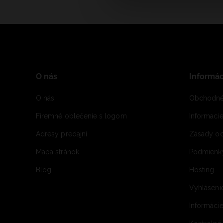
O nás
Informác
O nás
Obchodné
Firemné oblečenie s logom
Informaci
Adresy predajní
Zásady oc
Mapa stránok
Podmienky
Blog
Hosting
Vyhláseni
Informácie