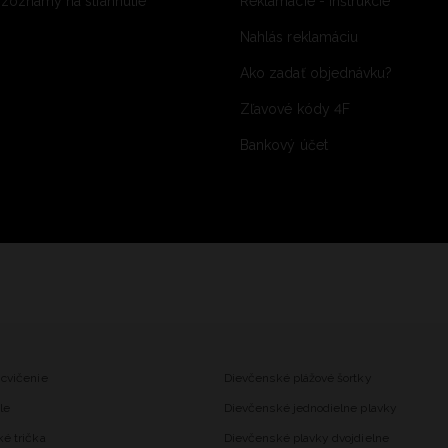
 zoznamy na stiahnutie
Reklamácie - inštrukcie
Nahlás reklamáciu
Ako zadať objednávku?
Zľavové kódy 4F
Bankový účet
 cvičenie
Dievčenské plážové šortky
le
Dievčenské jednodielne plavky
ké trička
Dievčenské plavky dvojdielne