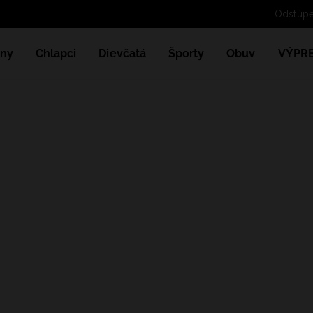
ny
Chlapci
Dievčatá
Športy
Obuv
VÝPR