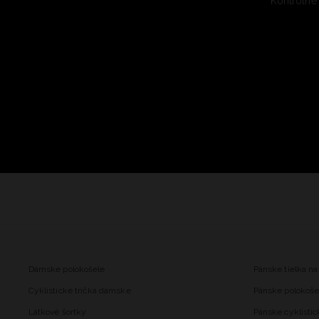
Kontrolné
Dámske polokošele
Pánske tielka na
Cyklistické tričká dámske
Pánske polokoše
Látkové šortky
Pánske cyklistic