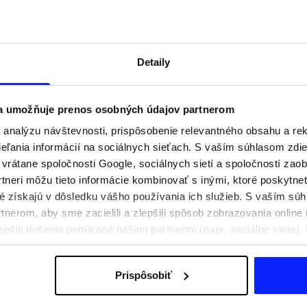
Detaily
 a umožňuje prenos osobných údajov partnerom
analýzu návštevnosti, prispôsobenie relevantného obsahu a r
ľania informácií na sociálnych sieťach. S vaším súhlasom zdie
i vrátane spoločnosti Google, sociálnych sietí a spoločností zao
tneri môžu tieto informácie kombinovať s inými, ktoré poskytne
oré získajú v dôsledku vášho používania ich služieb. S vaším s
praviť na aktívny deň
Festivalové outfity. Ako sa obliecť n
nerom, aby sme zacielili a zlepšili spôsob zobrazovania online 
e, čo si zbaliť
hudobné festivaly?
epšili riešenia ponúkané našimi partnermi (napr. sociálne siete)
sobných údajov a v časti „Podrobnosti“.
Prispôsobiť
Poštovné
Naše obchody
B2B