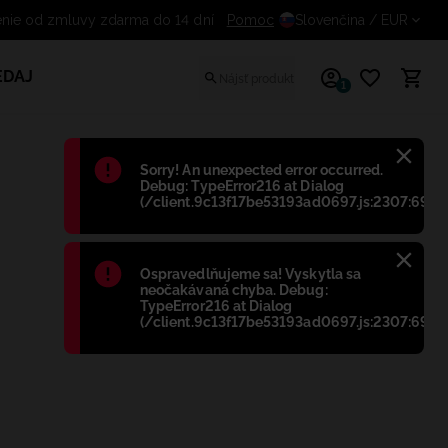
stúpenie od zmluvy zdarma do 14 dní
Pomoc
Slovenčina
/ EUR
EDAJ
1
Błąd
:
Sorry! An unexpected error occurred.
Debug: TypeError216 at Dialog
(/client.9c13f17be53193ad0697.js:2307:698)
Błąd
:
Ospravedlňujeme sa! Vyskytla sa
neočakávaná chyba. Debug:
TypeError216 at Dialog
(/client.9c13f17be53193ad0697.js:2307:698)