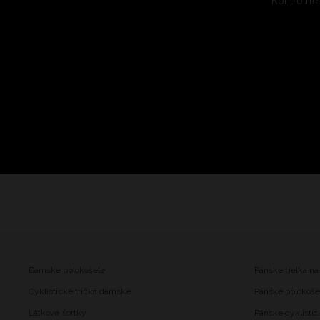
Kontrolné
Dámske polokošele
Pánske tielka na
Cyklistické tričká dámske
Pánske polokoše
Látkové šortky
Pánske cyklistic