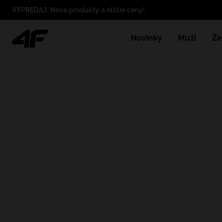
VÝPREDAJ: Nové produkty a nižšie ceny!
Novinky
Muži
Že