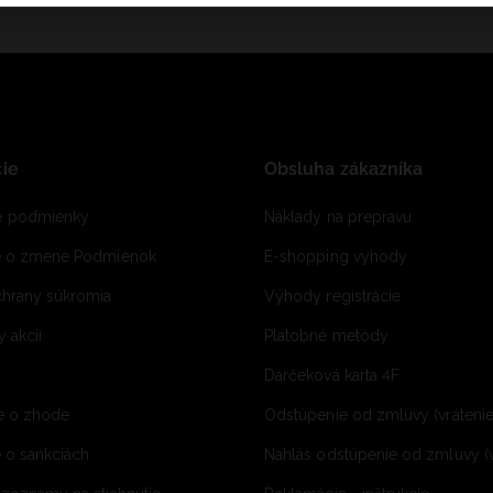
ie
Obsluha zákazníka
 podmienky
Náklady na prepravu
e o zmene Podmienok
E-shopping vyhody
hrany súkromia
Výhody registrácie
 akcií
Platobné metódy
Darčeková karta 4F
e o zhode
Odstúpenie od zmluvy (vráteni
 o sankciách
Nahlás odstúpenie od zmluvy (v