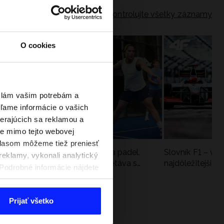
Skontrolujte všetky záznamy
O cookies
eklám vašim potrebám a
ľame informácie o vašich
berajúcich sa reklamou a
te mimo tejto webovej
úhlasom môžeme tiež preniesť
a
Nová kolekcia 4F na tenis a padel.
Slovník F1 – vy
reklamy, vykonali analytický
Športová funkčnosť sa stretáva s
najdôležitejšie 
. Podrobné informácie nájdete
moderným štýlom
Prijať všetko