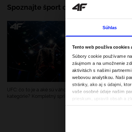
Spoznajte šport do hĺbky
Súhlas
Tento web používa cookies
Súbory cookie používame na 
záujmom a na umožnenie zdie
aktivitách s našimi partnerm
webovou analytikou. Naši par
stránky, ako aj s údajmi, kt
UFC: čo to je a aké sú váhové
Ako sa dobre pri
vaše osobné údaje našim part
kategórie? Kompletný sprievodca
pri vode? Poradím
prieskum, upravili obsah a zl
v našich Zásadách ochrany o