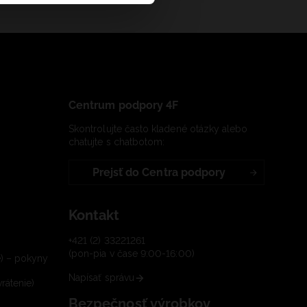
Centrum podpory 4F
Skontrolujte často kladené otázky alebo
chatujte s chatbotom:
Prejsť do Centra podpory
Kontakt
+421 (2) 33221261
(pon-pia v čase 9:00-16:00)
e) – pokyny
Napísať správu
rátenie)
Bezpečnosť výrobkov