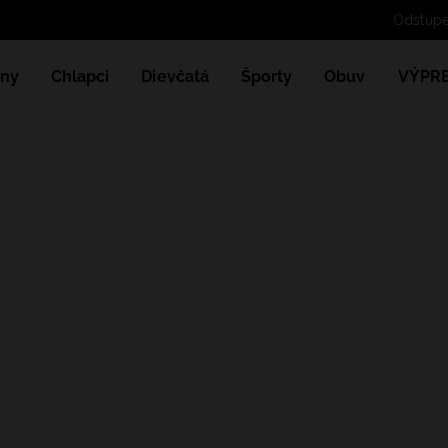
Od
ny
Chlapci
Dievčatá
Športy
Obuv
VÝPR