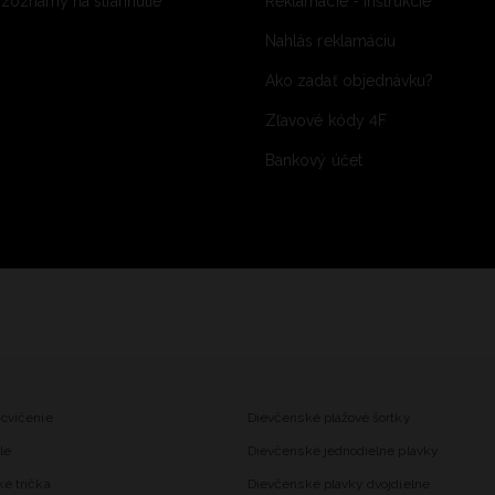
 zoznamy na stiahnutie
Reklamácie - inštrukcie
Nahlás reklamáciu
Ako zadať objednávku?
Zľavové kódy 4F
Bankový účet
 cvičenie
Dievčenské plážové šortky
le
Dievčenské jednodielne plavky
ké trička
Dievčenské plavky dvojdielne