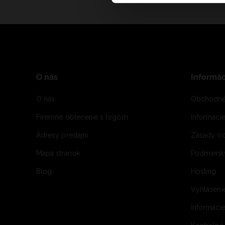
O nás
Informác
O nás
Obchodné
Firemné oblečenie s logom
Informaci
Adresy predajní
Zásady oc
Mapa stránok
Podmienky
Blog
Hosting
Vyhláseni
Informácie