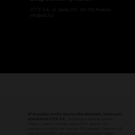
OTCF S.A., ul. Saska 25C, 30-720 Kraków
info@otcf.pl
4F je poľská značka športového oblečenia, ktorá patrí
spoločnosti OTCF S.A.
, založenej a riadenej Igorom
Klajom. Značka vznikla v roku 2003, pôsobí v 39
krajinách a zahŕňa sieť viac ako 350 predajní. Dnes tím 4F
tvorí takmer 1300 zamestnancov a firma patrí medzi