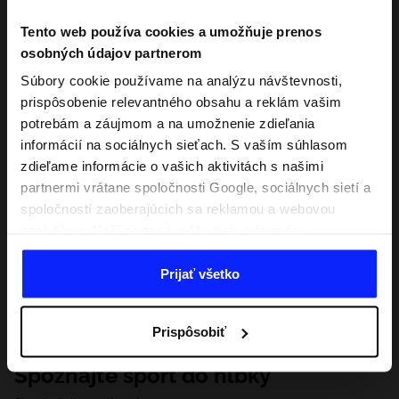
Tento web používa cookies a umožňuje prenos
osobných údajov partnerom
Súbory cookie používame na analýzu návštevnosti,
prispôsobenie relevantného obsahu a reklám vašim
potrebám a záujmom a na umožnenie zdieľania
informácií na sociálnych sieťach. S vaším súhlasom
zdieľame informácie o vašich aktivitách s našimi
partnermi vrátane spoločnosti Google, sociálnych sietí a
spoločností zaoberajúcich sa reklamou a webovou
analytikou. Naši partneri môžu tieto informácie
kombinovať s inými, ktoré poskytnete mimo tejto
webovej stránky, ako aj s údajmi, ktoré získajú v
Prijať všetko
dôsledku vášho používania ich služieb. S vaším
súhlasom môžeme tiež preniesť vaše osobné údaje
Prispôsobiť
našim partnerom, aby sme zacielili a zlepšili spôsob
zobrazovania online reklamy, vykonali analytický
Spoznajte šport do hĺbky
prieskum, upravili obsah a zlepšili riešenia ponúkané