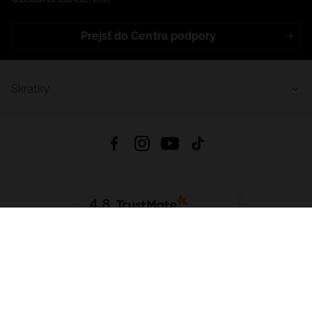
Prejsť do Centra podpory
Skratky
4.8
Na základe
5640
recenzií
zo všetkých čias
Stiahnuť Aplikáciu:
App Store
Google Play
App Gallery