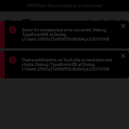
VÝPREDAJ: Nové produkty a nižšie ceny!
1
Błąd
:
Sorry! An unexpected error occurred. Debug:
TypeError42B at Dialog
(/client.1090a17af5bf91bdb5b4.js:2307:698)
Błąd
:
Ospravedlňujeme sa! Vyskytla sa neočakávaná
chyba. Debug: TypeError42B at Dialog
(/client.1090a17af5bf91bdb5b4.js:2307:698)