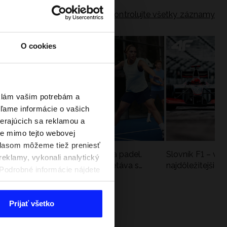
Skontrolujte všetky záznamy
O cookies
eklám vašim potrebám a
ľame informácie o vašich
berajúcich sa reklamou a
te mimo tejto webovej
úhlasom môžeme tiež preniesť
a
Nová kolekcia 4F na tenis a padel.
Slovník F1 – vy
reklamy, vykonali analytický
Športová funkčnosť sa stretáva s
najdôležitejšie 
. Podrobné informácie nájdete
moderným štýlom
Prijať všetko