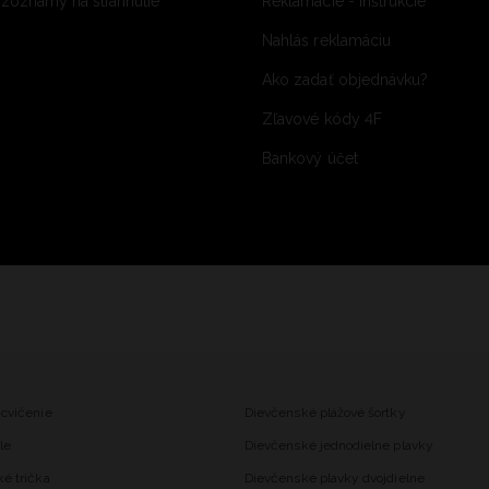
 zoznamy na stiahnutie
Reklamácie - inštrukcie
Nahlás reklamáciu
Ako zadať objednávku?
Zľavové kódy 4F
Bankový účet
 cvičenie
Dievčenské plážové šortky
le
Dievčenské jednodielne plavky
ké trička
Dievčenské plavky dvojdielne