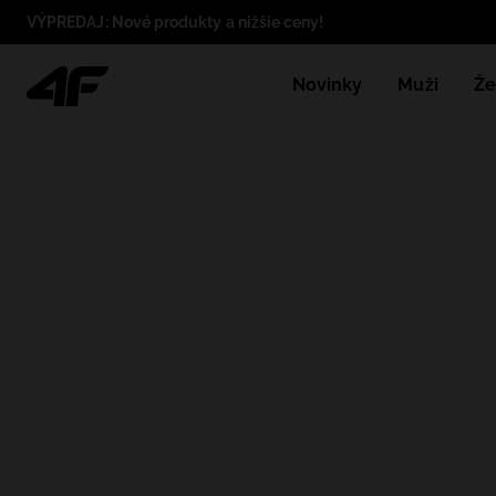
VÝPREDAJ: Nové produkty a nižšie ceny!
Novinky
Muži
Že