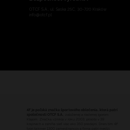
OTCF S.A., ul. Saska 25C, 30-720 Kraków
info@otcf.pl
4F je poľská značka športového oblečenia, ktorá patrí
spoločnosti OTCF S.A.
, založenej a riadenej Igorom
Klajom. Značka vznikla v roku 2003, pôsobí v 39
krajinách a zahŕňa sieť viac ako 350 predajní. Dnes tím 4F
tvorí takmer 1300 zamestnancov a firma patrí medzi