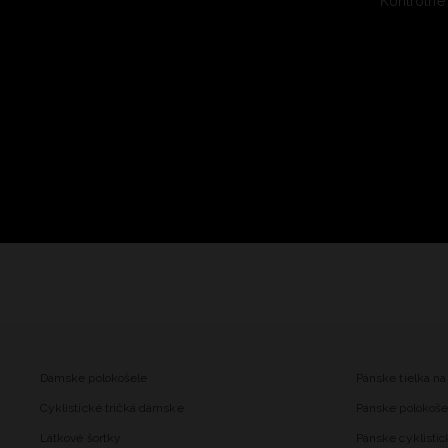
Kontrolné
Dámske polokošele
Pánske tielka na
Cyklistické tričká dámske
Pánske polokoše
Látkové šortky
Pánske cyklistic