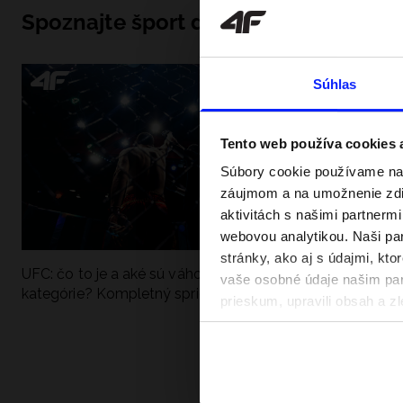
Spoznajte šport do hĺbky
Súhlas
Tento web používa cookies
Súbory cookie používame na 
záujmom a na umožnenie zdie
aktivitách s našimi partnerm
webovou analytikou. Naši par
stránky, ako aj s údajmi, kt
UFC: čo to je a aké sú váhové
Ako sa dobre pri
vaše osobné údaje našim part
kategórie? Kompletný sprievodca
pri vode? Poradím
prieskum, upravili obsah a zl
v našich Zásadách ochrany o