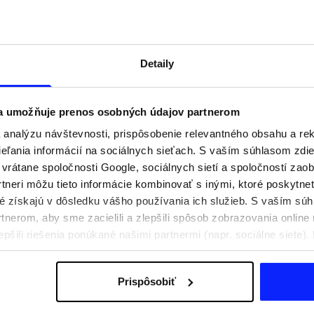
Detaily
 a umožňuje prenos osobných údajov partnerom
analýzu návštevnosti, prispôsobenie relevantného obsahu a r
ľania informácií na sociálnych sieťach. S vaším súhlasom zdie
i vrátane spoločnosti Google, sociálnych sietí a spoločností zao
tneri môžu tieto informácie kombinovať s inými, ktoré poskytne
oré získajú v dôsledku vášho používania ich služieb. S vaším s
praviť na aktívny deň
Festivalové outfity. Ako sa obliecť n
nerom, aby sme zacielili a zlepšili spôsob zobrazovania online 
e, čo si zbaliť
hudobné festivaly?
epšili riešenia ponúkané našimi partnermi (napr. sociálne siete)
sobných údajov a v časti „Podrobnosti“.
Prispôsobiť
Poštovné
Naše obchody
B2B