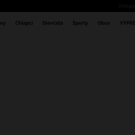
ny
Chlapci
Dievčatá
Športy
Obuv
VÝPR