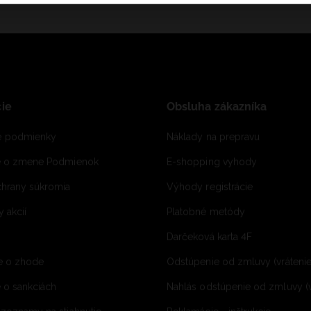
ie
Obsluha zákazníka
 podmienky
Náklady na prepravu
e o zmene Podmienok
E-shopping vyhody
hrany súkromia
Výhody registrácie
 akcií
Platobné metódy
Darčeková karta 4F
e o zhode
Odstúpenie od zmluvy (vráteni
 o sankciách
Nahlás odstúpenie od zmluvy (v