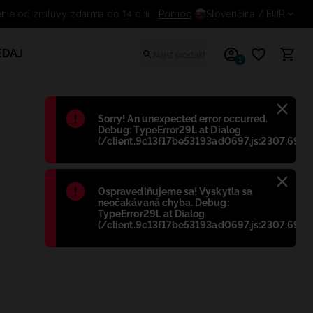
Odstúpenie od zmluvy zdarma do 14 dní
Pomoc
Slovenčina
/ EUR
EDAJ
1
Błąd
:
Sorry! An unexpected error occurred.
Debug: TypeError29L at Dialog
(/client.9c13f17be53193ad0697.js:2307:698)
Błąd
:
Ospravedlňujeme sa! Vyskytla sa
neočakávaná chyba. Debug:
TypeError29L at Dialog
(/client.9c13f17be53193ad0697.js:2307:698)