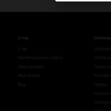
O nás
Informác
O nás
Obchodné
Firemné oblečenie s logom
Informaci
Adresy predajní
Zásady oc
Mapa stránok
Podmienky
Blog
Hosting
Vyhláseni
Informácie