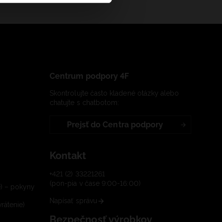
Centrum podpory 4F
Skontrolujte často kladené otázky alebo
chatujte s chatbotom:
Prejsť do Centra podpory
Kontakt
+421 (2) 33221261
(pon-pia v čase 9:00-16:00)
e) – pokyny
Napísať správu
rátenie)
Bezpečnosť výrobkov