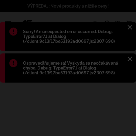
VÝPREDAJ: Nové produkty a nižšie ceny!
1
Błąd
:
Sorry! An unexpected error occurred. Debug:
TypeError7J at Dialog
(/client.9c13f17be53193ad0697.js:2307:698)
Błąd
:
Ospravedlňujeme sa! Vyskytla sa neočakávaná
chyba. Debug: TypeError7J at Dialog
(/client.9c13f17be53193ad0697.js:2307:698)