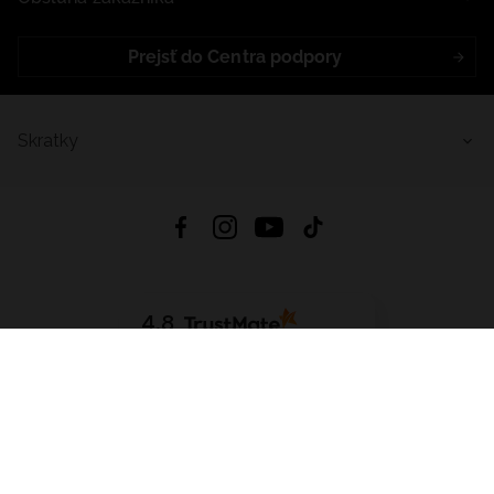
Prejsť do Centra podpory
Skratky
4.8
Na základe
5641
recenzií
zo všetkých čias
Stiahnuť Aplikáciu:
App Store
Google Play
App Gallery