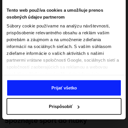
Tento web používa cookies a umožňuje prenos
osobných údajov partnerom
Súbory cookie používame na analýzu návštevnosti,
prispôsobenie relevantného obsahu a reklám vašim
potrebám a záujmom a na umožnenie zdieľania
informácií na sociálnych sieťach. S vaším súhlasom
zdieľame informácie o vašich aktivitách s našimi
partnermi vrátane spoločnosti Google, sociálnych sietí a
spoločností zaoberajúcich sa reklamou a webovou
analytikou. Naši partneri môžu tieto informácie
kombinovať s inými, ktoré poskytnete mimo tejto
webovej stránky, ako aj s údajmi, ktoré získajú v
Prijať všetko
dôsledku vášho používania ich služieb. S vaším
súhlasom môžeme tiež preniesť vaše osobné údaje
Prispôsobiť
našim partnerom, aby sme zacielili a zlepšili spôsob
zobrazovania online reklamy, vykonali analytický
Spoznajte šport do hĺbky
prieskum, upravili obsah a zlepšili riešenia ponúkané