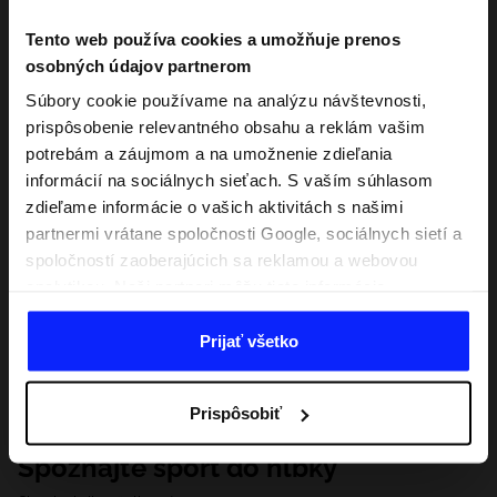
Tento web používa cookies a umožňuje prenos
osobných údajov partnerom
Súbory cookie používame na analýzu návštevnosti,
prispôsobenie relevantného obsahu a reklám vašim
potrebám a záujmom a na umožnenie zdieľania
informácií na sociálnych sieťach. S vaším súhlasom
zdieľame informácie o vašich aktivitách s našimi
partnermi vrátane spoločnosti Google, sociálnych sietí a
spoločností zaoberajúcich sa reklamou a webovou
analytikou. Naši partneri môžu tieto informácie
kombinovať s inými, ktoré poskytnete mimo tejto
webovej stránky, ako aj s údajmi, ktoré získajú v
Prijať všetko
dôsledku vášho používania ich služieb. S vaším
súhlasom môžeme tiež preniesť vaše osobné údaje
Prispôsobiť
našim partnerom, aby sme zacielili a zlepšili spôsob
zobrazovania online reklamy, vykonali analytický
Spoznajte šport do hĺbky
prieskum, upravili obsah a zlepšili riešenia ponúkané