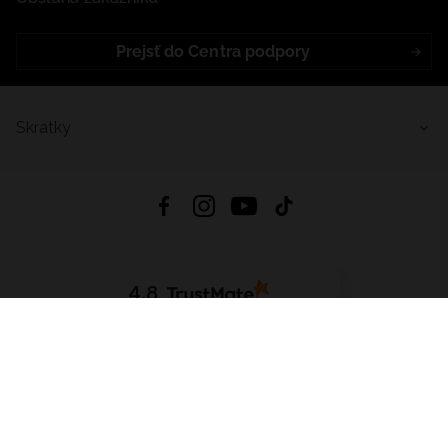
Prejsť do Centra podpory
Skratky
4.8
Na základe
5640
recenzií
zo všetkých čias
Stiahnuť Aplikáciu:
App Store
Google Play
App Gallery