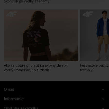
Skontrolujte všetky záznamy
údajov a v časti „Podrobnosti“.
Ako sa dobre pripraviť na aktívny deň pri
Festivalové outfit
vode? Poradíme, čo si zbaliť
festivaly?
O nás
Informácie
Obsluha zákazníka