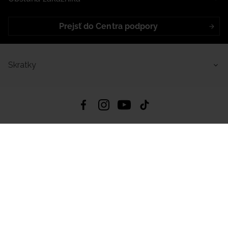
Prejsť do Centra podpory
Skratky
4.8
Na základe
5640
recenzií
zo všetkých čias
Stiahnuť Aplikáciu:
App Store
Google Play
App Gallery