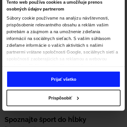
Tento web používa cookies a umožňuje prenos
osobných údajov partnerom
Súbory cookie používame na analýzu návštevnosti,
prispôsobenie relevantného obsahu a reklám vašim
potrebám a záujmom a na umožnenie zdieľania
informácií na sociálnych sieťach. S vaším súhlasom
zdieľame informácie o vašich aktivitách s našimi
partnermi vrátane spoločnosti Google, sociálnych sietí a
spoločností zaoberajúcich sa reklamou a webovou
analytikou. Naši partneri môžu tieto informácie
kombinovať s inými, ktoré poskytnete mimo tejto
webovej stránky, ako aj s údajmi, ktoré získajú v
Prijať všetko
dôsledku vášho používania ich služieb. S vaším
súhlasom môžeme tiež preniesť vaše osobné údaje
Prispôsobiť
našim partnerom, aby sme zacielili a zlepšili spôsob
zobrazovania online reklamy, vykonali analytický
prieskum, upravili obsah a zlepšili riešenia ponúkané
Spoznajte šport do hĺbky
našimi partnermi (napr. sociálne siete). Podrobné
informácie nájdete v našich Zásadách ochrany osobných