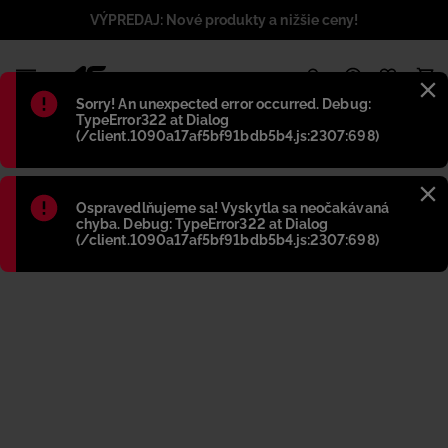
VÝPREDAJ: Nové produkty a nižšie ceny!
1
Błąd
:
Sorry! An unexpected error occurred. Debug:
TypeError322 at Dialog
(/client.1090a17af5bf91bdb5b4.js:2307:698)
Błąd
:
Ospravedlňujeme sa! Vyskytla sa neočakávaná
chyba. Debug: TypeError322 at Dialog
(/client.1090a17af5bf91bdb5b4.js:2307:698)