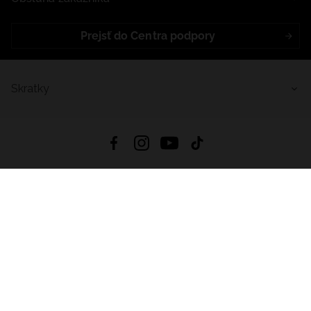
Prejsť do Centra podpory
Skratky
4.8
Na základe
5641
recenzií
zo všetkých čias
Stiahnuť Aplikáciu:
App Store
Google Play
App Gallery