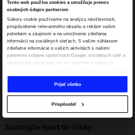
Tento web používa cookies a umožňuje prenos
osobných údajov partnerom
Súbory cookie používame na analýzu návštevnosti,
prispôsobenie relevantného obsahu a reklám vašim
potrebám a záujmom a na umožnenie zdieľania
informácií na sociálnych sieťach. S vaším súhlasom
zdieľame informácie o vašich aktivitách s našimi
partnermi vrátane spoločnosti Google, sociálnych sietí a
spoločností zaoberajúcich sa reklamou a webovou
analytikou. Naši partneri môžu tieto informácie
kombinovať s inými, ktoré poskytnete mimo tejto
webovej stránky, ako aj s údajmi, ktoré získajú v
Prijať všetko
dôsledku vášho používania ich služieb. S vaším
súhlasom môžeme tiež preniesť vaše osobné údaje
Prispôsobiť
našim partnerom, aby sme zacielili a zlepšili spôsob
zobrazovania online reklamy, vykonali analytický
prieskum, upravili obsah a zlepšili riešenia ponúkané
Spoznajte šport do hĺbky
našimi partnermi (napr. sociálne siete). Podrobné
informácie nájdete v našich Zásadách ochrany osobných