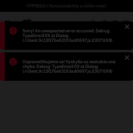
VÝPREDAJ: Nové produkty a nižšie ceny!
1
Błąd
:
Sorry! An unexpected error occurred. Debug:
TypeError20X at Dialog
(/client.9c13f17be53193ad0697.js:2307:698)
Błąd
:
Ospravedlňujeme sa! Vyskytla sa neočakávaná
chyba. Debug: TypeError20X at Dialog
(/client.9c13f17be53193ad0697.js:2307:698)