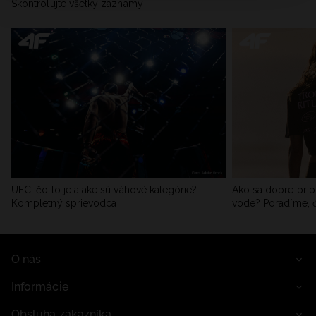
Skontrolujte všetky záznamy
údajov a v časti „Podrobnosti“.
UFC: čo to je a aké sú váhové kategórie?
Ako sa dobre pripr
Kompletný sprievodca
vode? Poradíme, č
O nás
Informácie
Obsluha zákazníka