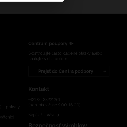
Centrum podpory 4F
Skontrolujte často kladené otázky alebo
chatujte s chatbotom:
Prejsť do Centra podpory
Kontakt
+421 (2) 33221261
(pon-pia v čase 9:00-16:00)
e) – pokyny
Napísať správu
rátenie)
Bezpečnosť výrobkov