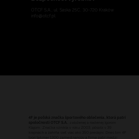
OTCF S.A., ul. Saska 25C, 30-720 Kraków
info@otcf.pl
4F je poľská značka športového oblečenia, ktorá patrí
spoločnosti OTCF S.A.
, založenej a riadenej Igorom
Klajom. Značka vznikla v roku 2003, pôsobí v 39
krajinách a zahŕňa sieť viac ako 350 predajní. Dnes tím 4F
tvorí takmer 1300 zamestnancov a firma patrí medzi