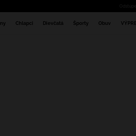
ny
Chlapci
Dievčatá
Športy
Obuv
VÝPR