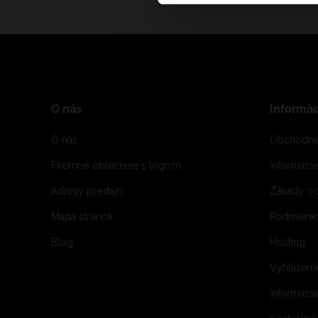
O nás
Informác
O nás
Obchodné
Firemné oblečenie s logom
Informaci
Adresy predajní
Zásady oc
Mapa stránok
Podmienky
Blog
Hosting
Vyhláseni
Informácie