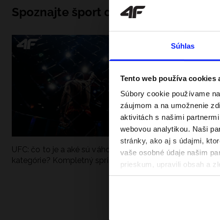
Spoznajte šport do hĺbky
Súhlas
Tento web používa cookies
Súbory cookie používame na 
záujmom a na umožnenie zdie
aktivitách s našimi partnerm
webovou analytikou. Naši par
stránky, ako aj s údajmi, kt
UFC: čo to je a aké sú váhové
Ako sa dobre pri
vaše osobné údaje našim part
kategórie? Kompletný sprievodca
pri vode? Poradím
prieskum, upravili obsah a zl
v našich Zásadách ochrany o