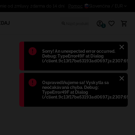
Odstúpenie od zmluvy zdarma do 14 dní
Pomoc
Slovenčina
/ EUR
EDAJ
1
Błąd
:
Sorry! An unexpected error occurred.
Debug: TypeError49F at Dialog
(/client.9c13f17be53193ad0697.js:2307:698)
Błąd
:
Ospravedlňujeme sa! Vyskytla sa
neočakávaná chyba. Debug:
TypeError49F at Dialog
(/client.9c13f17be53193ad0697.js:2307:698)