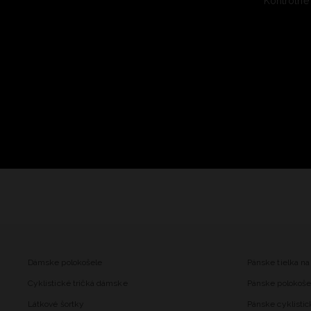
Kontrolné
Dámske polokošele
Pánske tielka na
Cyklistické tričká dámske
Pánske polokoše
Látkové šortky
Pánske cyklistic