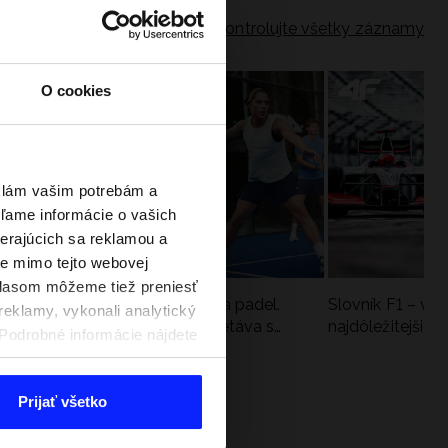
Skontrolujte všetky záznamy
O cookies
eklám vašim potrebám a
ľame informácie o vašich
berajúcich sa reklamou a
te mimo tejto webovej
úhlasom môžeme tiež preniesť
a
Nová kolekcia 4F na tenis a padel.
Slovník F1 – vy
reklamy, vykonali analytický
Športová funkčnosť sa stretáva s
najdôležitejšie 
. Podrobné informácie nájdete
moderným štýlom
Prijať všetko