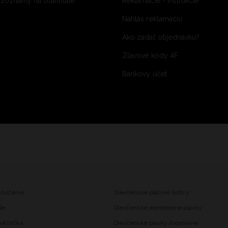
 zoznamy na stiahnutie
Reklamácie - inštrukcie
Nahlás reklamáciu
Ako zadať objednávku?
Zľavové kódy 4F
Bankový účet
 cvičenie
Dievčenské plážové šortky
le
Dievčenské jednodielne plavky
ké trička
Dievčenské plavky dvojdielne