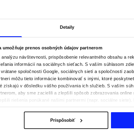
Detaily
 a umožňuje prenos osobných údajov partnerom
analýzu návštevnosti, prispôsobenie relevantného obsahu a r
ľania informácií na sociálnych sieťach. S vaším súhlasom zdie
i vrátane spoločnosti Google, sociálnych sietí a spoločností zao
tneri môžu tieto informácie kombinovať s inými, ktoré poskytne
oré získajú v dôsledku vášho používania ich služieb. S vaším s
praviť na aktívny deň
Festivalové outfity. Ako sa obliecť n
nerom, aby sme zacielili a zlepšili spôsob zobrazovania online 
e, čo si zbaliť
hudobné festivaly?
epšili riešenia ponúkané našimi partnermi (napr. sociálne siete)
sobných údajov a v časti „Podrobnosti“.
Prispôsobiť
Poštovné
Naše obchody
B2B