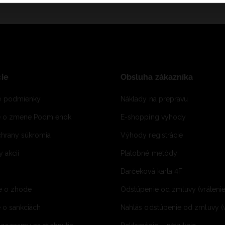
ie
Obsluha zákazníka
 podmienky
Náklady na prepravu
e o zmene Podmienok
E-shopping vyhody
hrany súkromia
Výhody registrácie
 akcií
Platobné metódy
Darčeková karta 4F
e o zhode
Odstúpenie od zmluvy (vráteni
 o sankciách
Nahlás odstúpenie od zmluvy (v