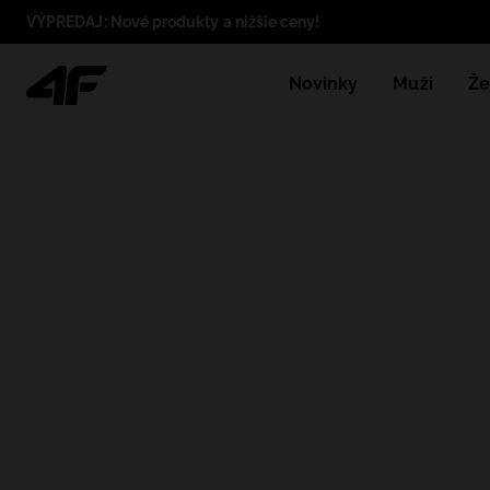
VÝPREDAJ: Nové produkty a nižšie ceny!
Novinky
Muži
Že