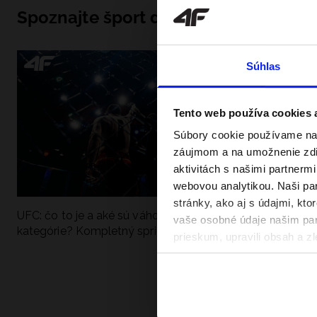
Spoznajte šport do hĺbky
Súhlas
Tento web používa cookies
Súbory cookie používame na 
záujmom a na umožnenie zdie
aktivitách s našimi partnerm
webovou analytikou. Naši par
stránky, ako aj s údajmi, kt
UFC: čo to je a aké sú váhové
Ako sa dobre pri
vaše osobné údaje našim part
kategórie? Kompletný sprievodca
pri vode? Poradím
prieskum, upravili obsah a zl
v našich Zásadách ochrany o