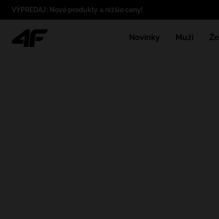
VÝPREDAJ: Nové produkty a nižšie ceny!
Novinky
Muži
Že