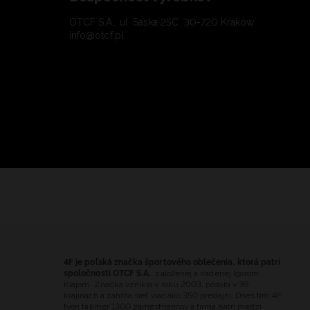
OTCF S.A., ul. Saska 25C, 30-720 Kraków
info@otcf.pl
4F je poľská značka športového oblečenia, ktorá patrí
spoločnosti OTCF S.A.
, založenej a riadenej Igorom
Klajom. Značka vznikla v roku 2003, pôsobí v 39
krajinách a zahŕňa sieť viac ako 350 predajní. Dnes tím 4F
tvorí takmer 1300 zamestnancov a firma patrí medzi