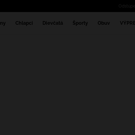
Odstúpe
ny
Chlapci
Dievčatá
Športy
Obuv
VÝPR