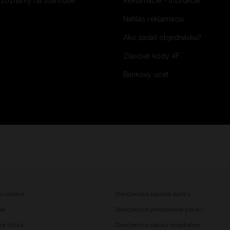
 zoznamy na stiahnutie
Reklamácie - inštrukcie
Nahlás reklamáciu
Ako zadať objednávku?
Zľavové kódy 4F
Bankový účet
 cvičenie
Dievčenské plážové šortky
le
Dievčenské jednodielne plavky
ké trička
Dievčenské plavky dvojdielne