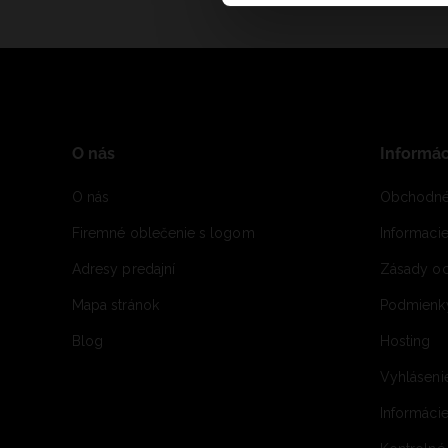
O nás
Informác
O nás
Obchodné
Firemné oblečenie s logom
Informaci
Adresy predajní
Zásady oc
Mapa stránok
Podmienky
Blog
Hosting
Vyhláseni
Informácie