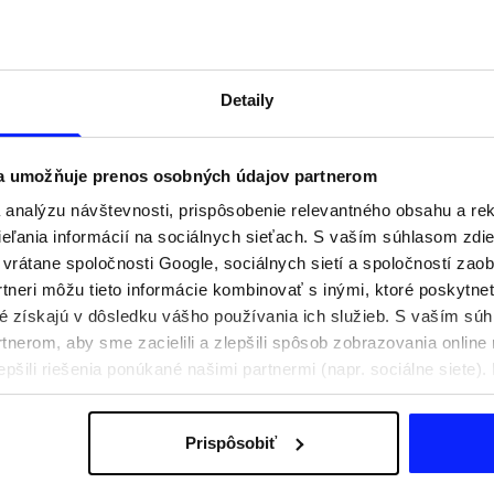
Detaily
 a umožňuje prenos osobných údajov partnerom
analýzu návštevnosti, prispôsobenie relevantného obsahu a r
ľania informácií na sociálnych sieťach. S vaším súhlasom zdie
i vrátane spoločnosti Google, sociálnych sietí a spoločností zao
tneri môžu tieto informácie kombinovať s inými, ktoré poskytne
oré získajú v dôsledku vášho používania ich služieb. S vaším s
praviť na aktívny deň
Festivalové outfity. Ako sa obliecť n
nerom, aby sme zacielili a zlepšili spôsob zobrazovania online 
e, čo si zbaliť
hudobné festivaly?
epšili riešenia ponúkané našimi partnermi (napr. sociálne siete)
sobných údajov a v časti „Podrobnosti“.
Prispôsobiť
Poštovné
Naše obchody
B2B