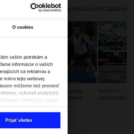
Skontrolujte všetky záznamy
O cookies
eklám vašim potrebám a
ľame informácie o vašich
berajúcich sa reklamou a
te mimo tejto webovej
úhlasom môžeme tiež preniesť
a
Nová kolekcia 4F na tenis a padel.
Slovník F1 – vy
reklamy, vykonali analytický
Športová funkčnosť sa stretáva s
najdôležitejšie 
. Podrobné informácie nájdete
moderným štýlom
Prijať všetko