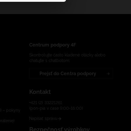
Centrum podpory 4F
Skontrolujte často kladené otázky alebo
chatujte s chatbotom:
Prejsť do Centra podpory
Kontakt
+421 (2) 33221261
(pon-pia v čase 9:00-16:00)
e) – pokyny
Napísať správu
rátenie)
Bezpečnosť výrobkov