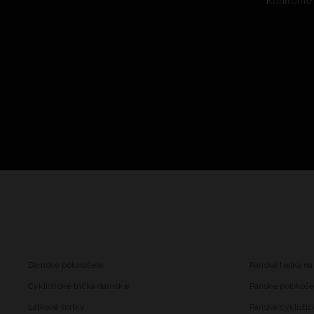
Kontrolné
Dámske polokošele
Pánske tielka na
Cyklistické tričká dámske
Pánske polokoše
Látkové šortky
Pánske cyklistic