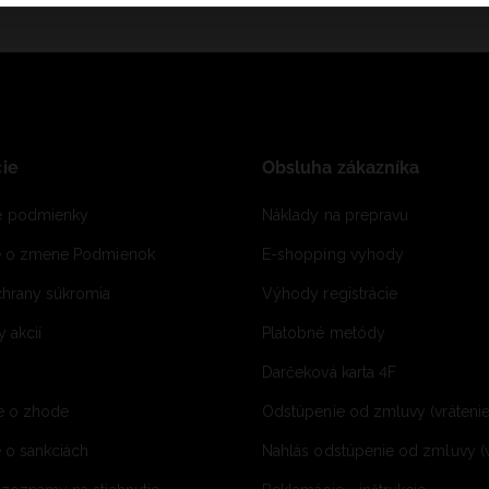
ie
Obsluha zákazníka
 podmienky
Náklady na prepravu
e o zmene Podmienok
E-shopping vyhody
hrany súkromia
Výhody registrácie
 akcií
Platobné metódy
Darčeková karta 4F
e o zhode
Odstúpenie od zmluvy (vráteni
 o sankciách
Nahlás odstúpenie od zmluvy (v