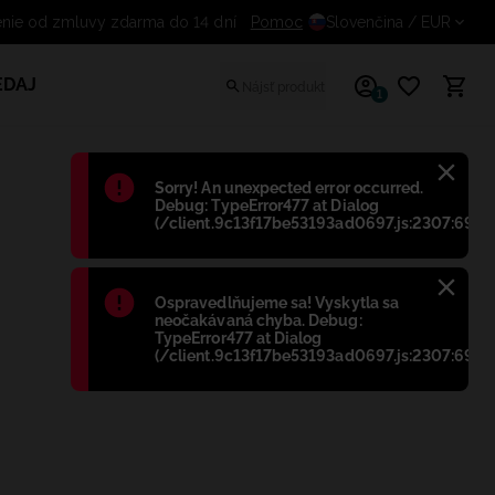
nie od zmluvy zdarma do 14 dní
Pomoc
Slovenčina
/ EUR
EDAJ
1
Błąd
:
Sorry! An unexpected error occurred.
Debug: TypeError477 at Dialog
(/client.9c13f17be53193ad0697.js:2307:698)
Błąd
:
Ospravedlňujeme sa! Vyskytla sa
neočakávaná chyba. Debug:
TypeError477 at Dialog
(/client.9c13f17be53193ad0697.js:2307:698)