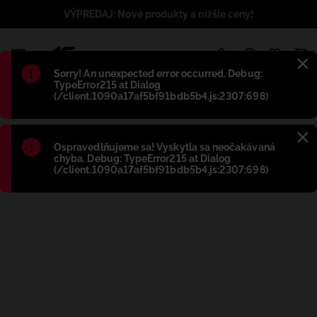
VÝPREDAJ: Nové produkty a nižšie ceny!
1
Błąd
:
Sorry! An unexpected error occurred. Debug:
TypeError215 at Dialog
(/client.1090a17af5bf91bdb5b4.js:2307:698)
Błąd
:
Ospravedlňujeme sa! Vyskytla sa neočakávaná
chyba. Debug: TypeError215 at Dialog
(/client.1090a17af5bf91bdb5b4.js:2307:698)