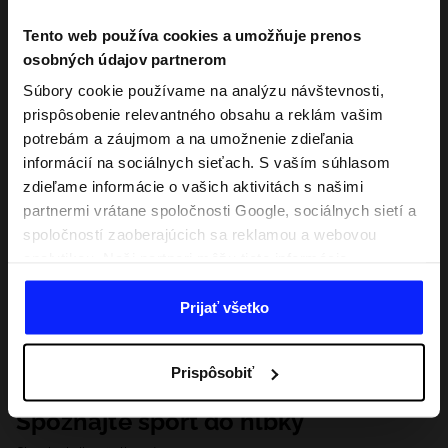
Tento web používa cookies a umožňuje prenos
osobných údajov partnerom
Súbory cookie používame na analýzu návštevnosti,
prispôsobenie relevantného obsahu a reklám vašim
potrebám a záujmom a na umožnenie zdieľania
informácií na sociálnych sieťach. S vaším súhlasom
zdieľame informácie o vašich aktivitách s našimi
partnermi vrátane spoločnosti Google, sociálnych sietí a
spoločností zaoberajúcich sa reklamou a webovou
analytikou. Naši partneri môžu tieto informácie
kombinovať s inými, ktoré poskytnete mimo tejto
webovej stránky, ako aj s údajmi, ktoré získajú v
Prijať všetko
dôsledku vášho používania ich služieb. S vaším
súhlasom môžeme tiež preniesť vaše osobné údaje
Prispôsobiť
našim partnerom, aby sme zacielili a zlepšili spôsob
zobrazovania online reklamy, vykonali analytický
Spoznajte šport do hĺbky
prieskum, upravili obsah a zlepšili riešenia ponúkané