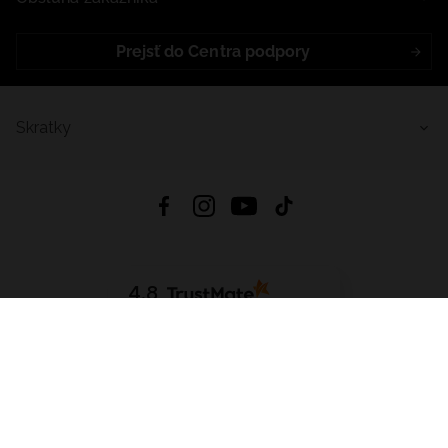
Prejsť do Centra podpory
Skratky
4.8
Na základe
5640
recenzií
zo všetkých čias
Stiahnuť Aplikáciu:
App Store
Google Play
App Gallery