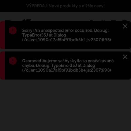
VÝPREDAJ: Nové produkty a nižšie ceny!
1
Błąd
:
Sorry! An unexpected error occurred. Debug:
TypeError35J at Dialog
(/client.1090a17af5bf91bdb5b4.js:2307:698)
Błąd
:
Ospravedlňujeme sa! Vyskytla sa neočakávaná
chyba. Debug: TypeError35J at Dialog
(/client.1090a17af5bf91bdb5b4.js:2307:698)