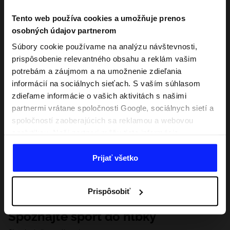
Tento web používa cookies a umožňuje prenos
osobných údajov partnerom
Súbory cookie používame na analýzu návštevnosti,
prispôsobenie relevantného obsahu a reklám vašim
potrebám a záujmom a na umožnenie zdieľania
informácií na sociálnych sieťach. S vaším súhlasom
zdieľame informácie o vašich aktivitách s našimi
partnermi vrátane spoločnosti Google, sociálnych sietí a
spoločností zaoberajúcich sa reklamou a webovou
analytikou. Naši partneri môžu tieto informácie
kombinovať s inými, ktoré poskytnete mimo tejto
webovej stránky, ako aj s údajmi, ktoré získajú v
Prijať všetko
dôsledku vášho používania ich služieb. S vaším
súhlasom môžeme tiež preniesť vaše osobné údaje
Prispôsobiť
našim partnerom, aby sme zacielili a zlepšili spôsob
zobrazovania online reklamy, vykonali analytický
Spoznajte šport do hĺbky
prieskum, upravili obsah a zlepšili riešenia ponúkané