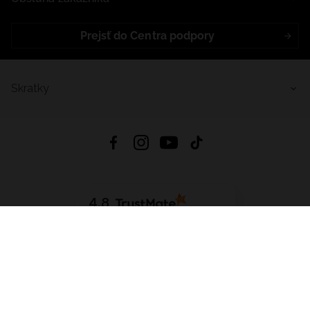
Prejsť do Centra podpory
Skratky
4.8
Na základe
5640
recenzií
zo všetkých čias
Stiahnuť Aplikáciu:
App Store
Google Play
App Gallery