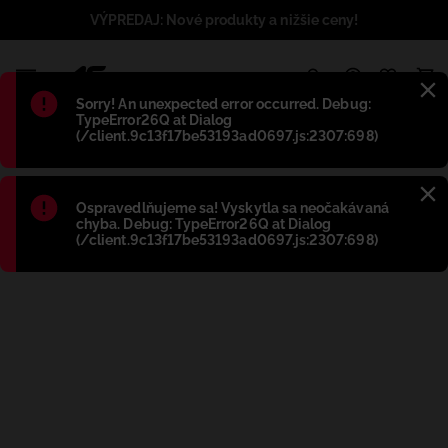
VÝPREDAJ: Nové produkty a nižšie ceny!
1
Błąd
:
Sorry! An unexpected error occurred. Debug:
TypeError26Q at Dialog
(/client.9c13f17be53193ad0697.js:2307:698)
Błąd
:
Ospravedlňujeme sa! Vyskytla sa neočakávaná
chyba. Debug: TypeError26Q at Dialog
(/client.9c13f17be53193ad0697.js:2307:698)