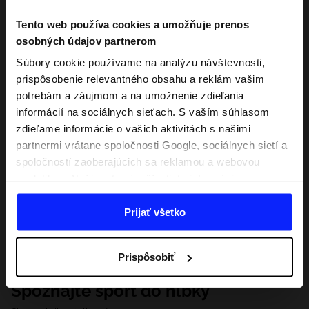
Tento web používa cookies a umožňuje prenos
osobných údajov partnerom
Súbory cookie používame na analýzu návštevnosti,
prispôsobenie relevantného obsahu a reklám vašim
potrebám a záujmom a na umožnenie zdieľania
informácií na sociálnych sieťach. S vaším súhlasom
zdieľame informácie o vašich aktivitách s našimi
partnermi vrátane spoločnosti Google, sociálnych sietí a
spoločností zaoberajúcich sa reklamou a webovou
analytikou. Naši partneri môžu tieto informácie
kombinovať s inými, ktoré poskytnete mimo tejto
webovej stránky, ako aj s údajmi, ktoré získajú v
Prijať všetko
dôsledku vášho používania ich služieb. S vaším
súhlasom môžeme tiež preniesť vaše osobné údaje
Prispôsobiť
našim partnerom, aby sme zacielili a zlepšili spôsob
zobrazovania online reklamy, vykonali analytický
Spoznajte šport do hĺbky
prieskum, upravili obsah a zlepšili riešenia ponúkané