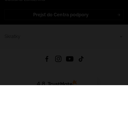
Prejsť do Centra podpory
Skratky
4.8
Na základe
5641
recenzií
zo všetkých čias
Stiahnuť Aplikáciu:
App Store
Google Play
App Gallery