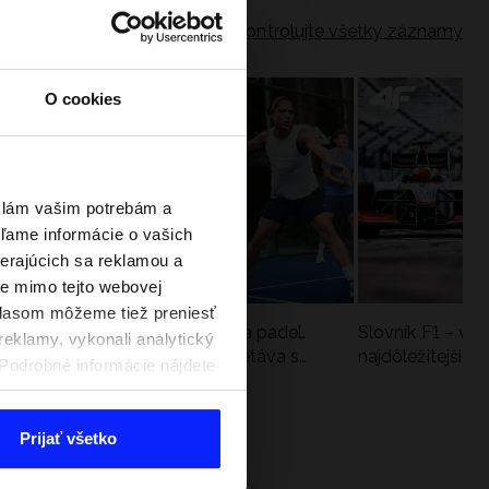
Skontrolujte všetky záznamy
O cookies
eklám vašim potrebám a
ľame informácie o vašich
berajúcich sa reklamou a
te mimo tejto webovej
úhlasom môžeme tiež preniesť
a
Nová kolekcia 4F na tenis a padel.
Slovník F1 – vy
reklamy, vykonali analytický
Športová funkčnosť sa stretáva s
najdôležitejšie 
. Podrobné informácie nájdete
moderným štýlom
Prijať všetko