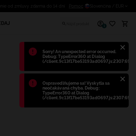
nie od zmluvy zdarma do 14 dní
Pomoc
Slovenčina
/ EUR
EDAJ
1
Błąd
:
Sorry! An unexpected error occurred.
Debug: TypeError360 at Dialog
(/client.9c13f17be53193ad0697.js:2307:698)
Błąd
:
Ospravedlňujeme sa! Vyskytla sa
neočakávaná chyba. Debug:
TypeError360 at Dialog
(/client.9c13f17be53193ad0697.js:2307:698)