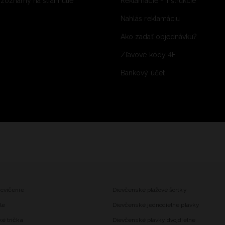
 zoznamy na stiahnutie
Reklamácie - inštrukcie
Nahlás reklamáciu
Ako zadať objednávku?
Zľavové kódy 4F
Bankový účet
 cvičenie
Dievčenské plážové šortky
le
Dievčenské jednodielne plavky
ké trička
Dievčenské plavky dvojdielne