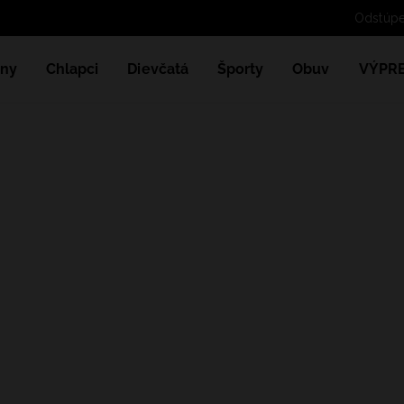
Odstúpe
ny
Chlapci
Dievčatá
Športy
Obuv
VÝPR