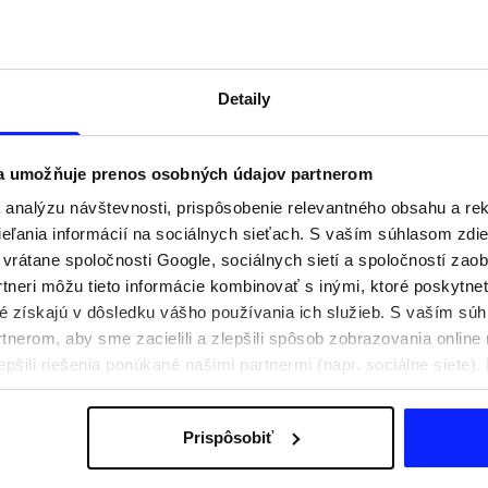
Detaily
 a umožňuje prenos osobných údajov partnerom
analýzu návštevnosti, prispôsobenie relevantného obsahu a r
ľania informácií na sociálnych sieťach. S vaším súhlasom zdie
i vrátane spoločnosti Google, sociálnych sietí a spoločností zao
tneri môžu tieto informácie kombinovať s inými, ktoré poskytne
oré získajú v dôsledku vášho používania ich služieb. S vaším s
praviť na aktívny deň
Festivalové outfity. Ako sa obliecť n
nerom, aby sme zacielili a zlepšili spôsob zobrazovania online 
e, čo si zbaliť
hudobné festivaly?
epšili riešenia ponúkané našimi partnermi (napr. sociálne siete)
sobných údajov a v časti „Podrobnosti“.
Prispôsobiť
Poštovné
Naše obchody
B2B