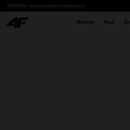
VÝPREDAJ: Nové produkty a nižšie ceny!
Novinky
Muži
Že