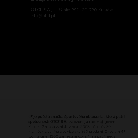
OTCF S.A., ul. Saska 25C, 30-720 Kraków
info@otcf.pl
4F je poľská značka športového oblečenia, ktorá patrí
spoločnosti OTCF S.A.
, založenej a riadenej Igorom
Klajom. Značka vznikla v roku 2003, pôsobí v 39
krajinách a zahŕňa sieť viac ako 350 predajní. Dnes tím 4F
tvorí takmer 1300 zamestnancov a firma patrí medzi