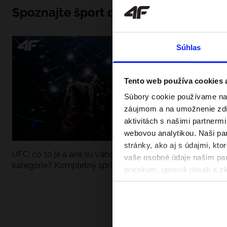
Spoznajte šport do hĺbky
Súhlas
Tento web používa cookies
Súbory cookie používame na 
záujmom a na umožnenie zdie
aktivitách s našimi partnerm
webovou analytikou. Naši par
stránky, ako aj s údajmi, kt
UFC: čo to je a aké sú váhové
Ako sa dobre pri
vaše osobné údaje našim part
kategórie? Kompletný sprievodca
pri vode? Poradím
prieskum, upravili obsah a zl
v našich Zásadách ochrany o