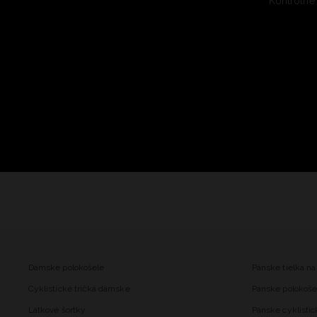
Kontrolné
Dámske polokošele
Pánske tielka na
Cyklistické tričká dámske
Pánske polokoše
Látkové šortky
Pánske cyklistic