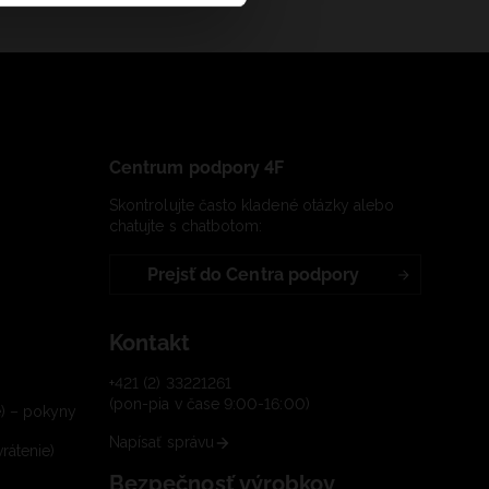
Centrum podpory 4F
Skontrolujte často kladené otázky alebo
chatujte s chatbotom:
Prejsť do Centra podpory
Kontakt
+421 (2) 33221261
(pon-pia v čase 9:00-16:00)
e) – pokyny
Napísať správu
rátenie)
Bezpečnosť výrobkov