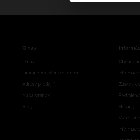
O nás
Informác
O nás
Obchodné
Firemné oblečenie s logom
Informaci
Adresy predajní
Zásady oc
Mapa stránok
Podmienky
Blog
Hosting
Vyhláseni
Informácie