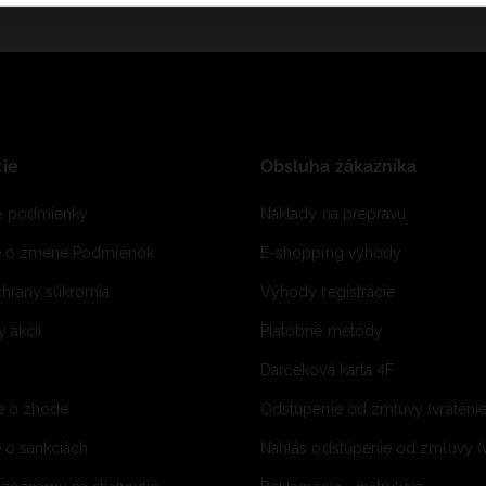
ie
Obsluha zákazníka
 podmienky
Náklady na prepravu
e o zmene Podmienok
E-shopping vyhody
hrany súkromia
Výhody registrácie
 akcií
Platobné metódy
Darčeková karta 4F
e o zhode
Odstúpenie od zmluvy (vráteni
 o sankciách
Nahlás odstúpenie od zmluvy (v