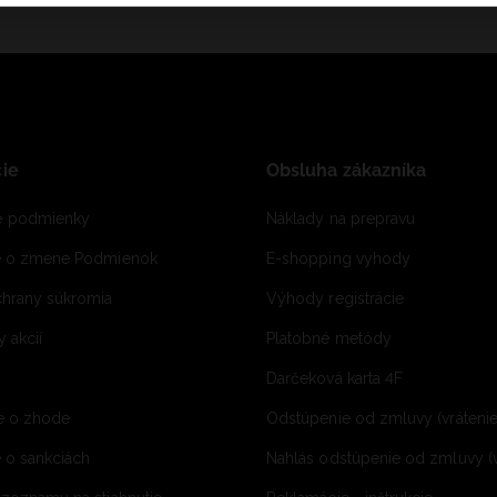
ie
Obsluha zákazníka
 podmienky
Náklady na prepravu
e o zmene Podmienok
E-shopping vyhody
hrany súkromia
Výhody registrácie
 akcií
Platobné metódy
Darčeková karta 4F
e o zhode
Odstúpenie od zmluvy (vráteni
 o sankciách
Nahlás odstúpenie od zmluvy (v