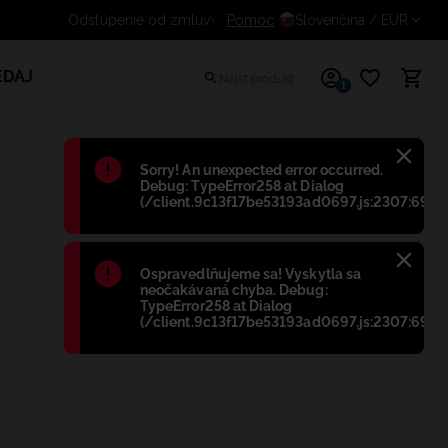
Pomoc
Odstúpenie od zmluvy zdarma 
Slovenčina
/ EUR
EDAJ
1
Błąd
:
Sorry! An unexpected error occurred.
Debug: TypeError258 at Dialog
(/client.9c13f17be53193ad0697.js:2307:698)
Błąd
:
Ospravedlňujeme sa! Vyskytla sa
neočakávaná chyba. Debug:
TypeError258 at Dialog
(/client.9c13f17be53193ad0697.js:2307:698)