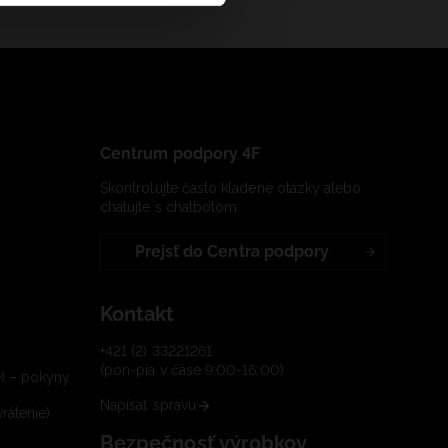
Centrum podpory 4F
Skontrolujte často kladené otázky alebo
chatujte s chatbotom:
Prejsť do Centra podpory
Kontakt
+421 (2) 33221261
(pon-pia v čase 9:00-16:00)
e) – pokyny
Napísať správu
rátenie)
Bezpečnosť výrobkov