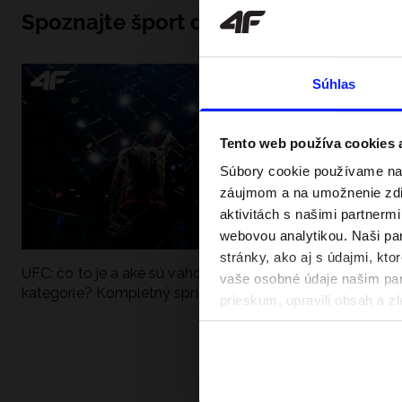
Spoznajte šport do hĺbky
Súhlas
Tento web používa cookies
Súbory cookie používame na 
záujmom a na umožnenie zdie
aktivitách s našimi partnerm
webovou analytikou. Naši par
stránky, ako aj s údajmi, kt
UFC: čo to je a aké sú váhové
Ako sa dobre pri
vaše osobné údaje našim part
kategórie? Kompletný sprievodca
pri vode? Poradím
prieskum, upravili obsah a zl
v našich Zásadách ochrany o