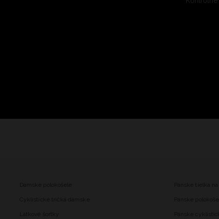
Kontrolné
Dámske polokošele
Pánske tielka na
Cyklistické tričká dámske
Pánske polokoše
Látkové šortky
Pánske cyklistic