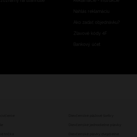
 zoznamy na stiahnutie
Reklamácie - inštrukcie
Nahlás reklamáciu
Ako zadať objednávku?
Zľavové kódy 4F
Bankový účet
 cvičenie
Dievčenské plážové šortky
le
Dievčenské jednodielne plavky
ké trička
Dievčenské plavky dvojdielne