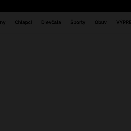
ny
Chlapci
Dievčatá
Športy
Obuv
VÝPR