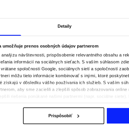
Detaily
 a umožňuje prenos osobných údajov partnerom
analýzu návštevnosti, prispôsobenie relevantného obsahu a r
ľania informácií na sociálnych sieťach. S vaším súhlasom zdie
i vrátane spoločnosti Google, sociálnych sietí a spoločností zao
tneri môžu tieto informácie kombinovať s inými, ktoré poskytne
oré získajú v dôsledku vášho používania ich služieb. S vaším s
praviť na aktívny deň
Festivalové outfity. Ako sa obliecť n
nerom, aby sme zacielili a zlepšili spôsob zobrazovania online 
e, čo si zbaliť
hudobné festivaly?
epšili riešenia ponúkané našimi partnermi (napr. sociálne siete)
sobných údajov a v časti „Podrobnosti“.
Prispôsobiť
Poštovné
Naše obchody
B2B