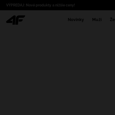
VÝPREDAJ: Nové produkty a nižšie ceny!
Novinky
Muži
Že