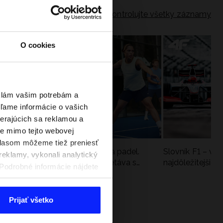
Skontrolujte všetky záznamy
O cookies
eklám vašim potrebám a
ľame informácie o vašich
berajúcich sa reklamou a
te mimo tejto webovej
úhlasom môžeme tiež preniesť
a
Nová kolekcia 4F na tenis a padel.
Slovník F1 – vy
reklamy, vykonali analytický
Športová funkčnosť sa stretáva s
najdôležitejšie 
. Podrobné informácie nájdete
moderným štýlom
Prijať všetko