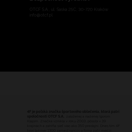
OTCF S.A., ul. Saska 25C, 30-720 Kraków
info@otcf.pl
4F je poľská značka športového oblečenia, ktorá patrí
spoločnosti OTCF S.A.
, založenej a riadenej Igorom
Klajom. Značka vznikla v roku 2003, pôsobí v 39
krajinách a zahŕňa sieť viac ako 350 predajní. Dnes tím 4F
tvorí takmer 1300 zamestnancov a firma patrí medzi