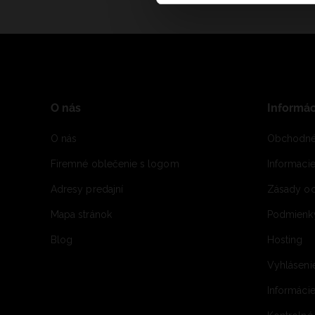
O nás
Informác
O nás
Obchodné
Firemné oblečenie s logom
Informaci
Adresy predajní
Zásady oc
Mapa stránok
Podmienky
Blog
Hosting
Vyhláseni
Informácie