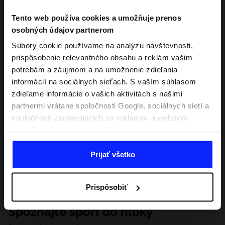
Tento web používa cookies a umožňuje prenos
osobných údajov partnerom
Súbory cookie používame na analýzu návštevnosti,
prispôsobenie relevantného obsahu a reklám vašim
potrebám a záujmom a na umožnenie zdieľania
informácií na sociálnych sieťach. S vaším súhlasom
zdieľame informácie o vašich aktivitách s našimi
partnermi vrátane spoločnosti Google, sociálnych sietí a
spoločností zaoberajúcich sa reklamou a webovou
analytikou. Naši partneri môžu tieto informácie
kombinovať s inými, ktoré poskytnete mimo tejto
webovej stránky, ako aj s údajmi, ktoré získajú v
Prijať všetko
dôsledku vášho používania ich služieb. S vaším
súhlasom môžeme tiež preniesť vaše osobné údaje
Prispôsobiť
našim partnerom, aby sme zacielili a zlepšili spôsob
zobrazovania online reklamy, vykonali analytický
Spoznajte šport do hĺbky
prieskum, upravili obsah a zlepšili riešenia ponúkané