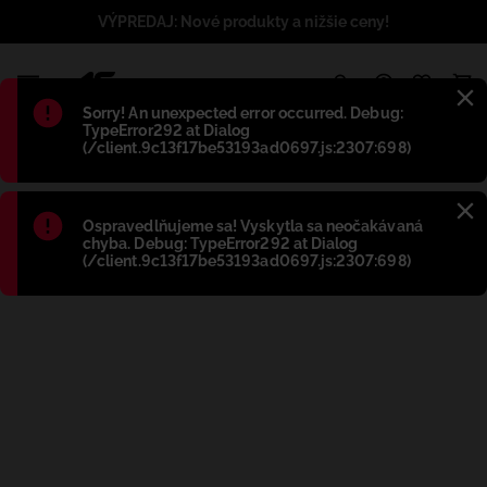
VÝPREDAJ: Nové produkty a nižšie ceny!
1
Błąd
:
Sorry! An unexpected error occurred. Debug:
TypeError292 at Dialog
(/client.9c13f17be53193ad0697.js:2307:698)
Błąd
:
Ospravedlňujeme sa! Vyskytla sa neočakávaná
chyba. Debug: TypeError292 at Dialog
(/client.9c13f17be53193ad0697.js:2307:698)