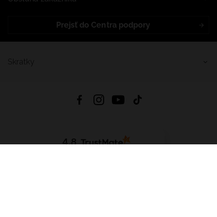
Prejsť do Centra podpory
Skratky
4.8
Na základe
5641
recenzií
zo všetkých čias
Stiahnuť Aplikáciu:
App Store
Google Play
App Gallery