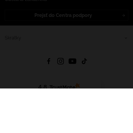
Prejsť do Centra podpory
Skratky
4.8
Na základe
5640
recenzií
zo všetkých čias
Stiahnuť Aplikáciu:
App Store
Google Play
App Gallery