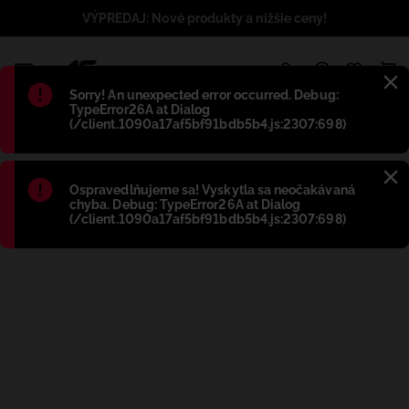
VÝPREDAJ: Nové produkty a nižšie ceny!
1
Błąd
:
Sorry! An unexpected error occurred. Debug:
TypeError26A at Dialog
(/client.1090a17af5bf91bdb5b4.js:2307:698)
Błąd
:
Ospravedlňujeme sa! Vyskytla sa neočakávaná
chyba. Debug: TypeError26A at Dialog
(/client.1090a17af5bf91bdb5b4.js:2307:698)