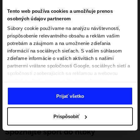
Tento web používa cookies a umožňuje prenos
osobných údajov partnerom
Súbory cookie používame na analýzu návštevnosti,
prispôsobenie relevantného obsahu a reklám vašim
potrebám a záujmom a na umožnenie zdieľania
informácií na sociálnych sieťach. S vaším súhlasom
zdieľame informácie o vašich aktivitách s našimi
partnermi vrátane spoločnosti Google, sociálnych sietí a
spoločností zaoberajúcich sa reklamou a webovou
analytikou. Naši partneri môžu tieto informácie
kombinovať s inými, ktoré poskytnete mimo tejto
webovej stránky, ako aj s údajmi, ktoré získajú v
Prijať všetko
dôsledku vášho používania ich služieb. S vaším
súhlasom môžeme tiež preniesť vaše osobné údaje
Prispôsobiť
našim partnerom, aby sme zacielili a zlepšili spôsob
zobrazovania online reklamy, vykonali analytický
Spoznajte šport do hĺbky
prieskum, upravili obsah a zlepšili riešenia ponúkané