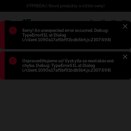
VÝPREDAJ: Nové produkty a nižšie ceny!
1
Błąd
:
Sorry! An unexpected error occurred. Debug:
TypeError51L at Dialog
(/client.1090a17af5bf91bdb5b4.js:2307:698)
Błąd
:
Ospravedlňujeme sa! Vyskytla sa neočakávaná
chyba. Debug: TypeError51L at Dialog
(/client.1090a17af5bf91bdb5b4.js:2307:698)