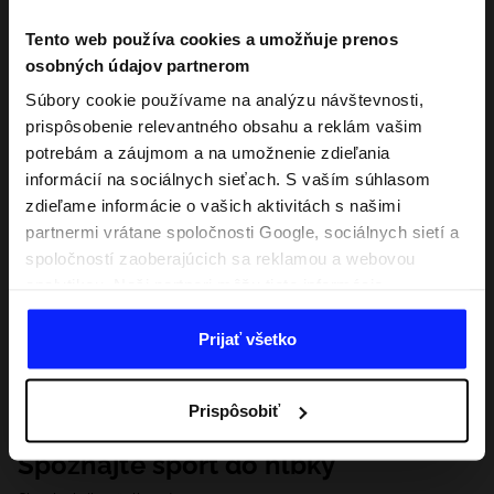
Tento web používa cookies a umožňuje prenos
osobných údajov partnerom
Súbory cookie používame na analýzu návštevnosti,
prispôsobenie relevantného obsahu a reklám vašim
potrebám a záujmom a na umožnenie zdieľania
informácií na sociálnych sieťach. S vaším súhlasom
zdieľame informácie o vašich aktivitách s našimi
partnermi vrátane spoločnosti Google, sociálnych sietí a
spoločností zaoberajúcich sa reklamou a webovou
analytikou. Naši partneri môžu tieto informácie
kombinovať s inými, ktoré poskytnete mimo tejto
webovej stránky, ako aj s údajmi, ktoré získajú v
Prijať všetko
dôsledku vášho používania ich služieb. S vaším
súhlasom môžeme tiež preniesť vaše osobné údaje
Prispôsobiť
našim partnerom, aby sme zacielili a zlepšili spôsob
zobrazovania online reklamy, vykonali analytický
Spoznajte šport do hĺbky
prieskum, upravili obsah a zlepšili riešenia ponúkané