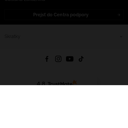
Prejsť do Centra podpory
Skratky
4.8
Na základe
5640
recenzií
zo všetkých čias
Stiahnuť Aplikáciu:
App Store
Google Play
App Gallery