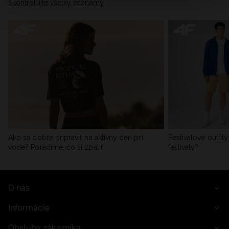
Skontrolujte všetky záznamy
informácie nájdete v našich Zásadách ochrany osobných
údajov a v časti „Podrobnosti“.
Ako sa dobre pripraviť na aktívny deň pri
Festivalové outfit
vode? Poradíme, čo si zbaliť
festivaly?
O nás
Informácie
Obsluha zákazníka