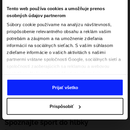
Tento web používa cookies a umožňuje prenos
osobných údajov partnerom
Súbory cookie používame na analýzu návštevnosti,
prispôsobenie relevantného obsahu a reklám vašim
potrebám a záujmom a na umožnenie zdieľania
informácií na sociálnych sieťach. S vaším súhlasom
zdieľame informácie o vašich aktivitách s našimi
partnermi vrátane spoločnosti Google, sociálnych sietí a
spoločností zaoberajúcich sa reklamou a webovou
analytikou. Naši partneri môžu tieto informácie
kombinovať s inými, ktoré poskytnete mimo tejto
webovej stránky, ako aj s údajmi, ktoré získajú v
Prijať všetko
dôsledku vášho používania ich služieb. S vaším
súhlasom môžeme tiež preniesť vaše osobné údaje
Prispôsobiť
našim partnerom, aby sme zacielili a zlepšili spôsob
zobrazovania online reklamy, vykonali analytický
Spoznajte šport do hĺbky
prieskum, upravili obsah a zlepšili riešenia ponúkané
našimi partnermi (napr. sociálne siete). Podrobné