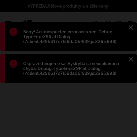
VÝPREDAJ: Nové produkty a nižšie ceny!
1
Błąd
:
Sorry! An unexpected error occurred. Debug:
TypeError29R at Dialog
(/client.429b617e7f56da05f939.js:2265:698)
Błąd
:
Ospravedlňujeme sa! Vyskytla sa neočakávaná
chyba. Debug: TypeError29R at Dialog
(/client.429b617e7f56da05f939.js:2265:698)