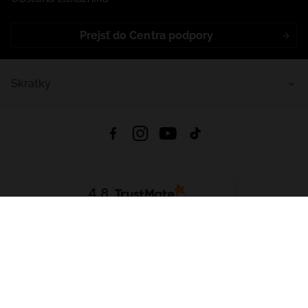
Prejsť do Centra podpory
Skratky
4.8
Na základe
5639
recenzií
zo všetkých čias
Stiahnuť Aplikáciu:
App Store
Google Play
App Gallery
Všetky práva vyhradené © 2026