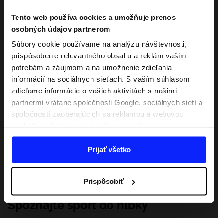
Tento web používa cookies a umožňuje prenos
osobných údajov partnerom
Súbory cookie používame na analýzu návštevnosti,
prispôsobenie relevantného obsahu a reklám vašim
potrebám a záujmom a na umožnenie zdieľania
informácií na sociálnych sieťach. S vaším súhlasom
zdieľame informácie o vašich aktivitách s našimi
partnermi vrátane spoločnosti Google, sociálnych sietí a
spoločností zaoberajúcich sa reklamou a webovou
analytikou. Naši partneri môžu tieto informácie
kombinovať s inými, ktoré poskytnete mimo tejto
webovej stránky, ako aj s údajmi, ktoré získajú v
Prijať všetko
dôsledku vášho používania ich služieb. S vaším
súhlasom môžeme tiež preniesť vaše osobné údaje
Prispôsobiť
našim partnerom, aby sme zacielili a zlepšili spôsob
zobrazovania online reklamy, vykonali analytický
Spoznajte šport do hĺbky
prieskum, upravili obsah a zlepšili riešenia ponúkané