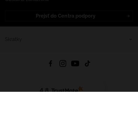
Prejsť do Centra podpory
Skratky
4.8
Na základe
5641
recenzií
zo všetkých čias
Stiahnuť Aplikáciu:
App Store
Google Play
App Gallery