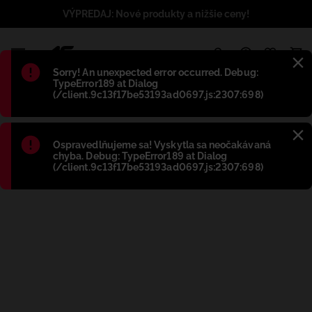
VÝPREDAJ: Nové produkty a nižšie ceny!
1
Błąd
:
Sorry! An unexpected error occurred. Debug:
TypeError189 at Dialog
(/client.9c13f17be53193ad0697.js:2307:698)
Błąd
:
Ospravedlňujeme sa! Vyskytla sa neočakávaná
chyba. Debug: TypeError189 at Dialog
(/client.9c13f17be53193ad0697.js:2307:698)