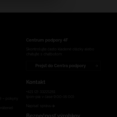
Centrum podpory 4F
Skontrolujte často kladené otázky alebo
chatujte s chatbotom:
Prejsť do Centra podpory
Kontakt
+421 (2) 33221261
(pon-pia v čase 9:00-16:00)
e) – pokyny
Napísať správu
rátenie)
Bezpečnosť výrobkov