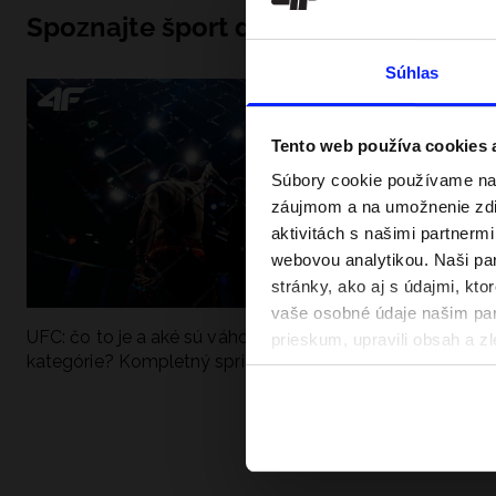
Spoznajte šport do hĺbky
Súhlas
Tento web používa cookies
Súbory cookie používame na 
záujmom a na umožnenie zdie
aktivitách s našimi partnerm
webovou analytikou. Naši par
stránky, ako aj s údajmi, kt
vaše osobné údaje našim part
UFC: čo to je a aké sú váhové
Ako sa dobre pri
prieskum, upravili obsah a zl
kategórie? Kompletný sprievodca
pri vode? Poradím
v našich Zásadách ochrany o