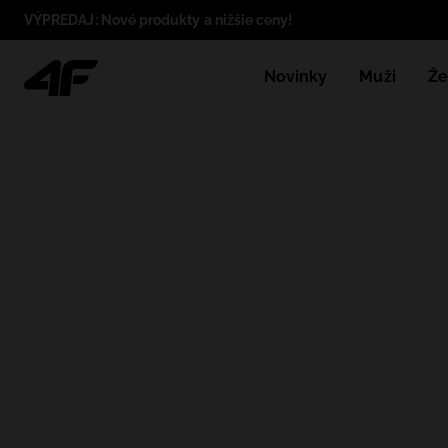
VÝPREDAJ: Nové produkty a nižšie ceny!
Novinky
Muži
Že