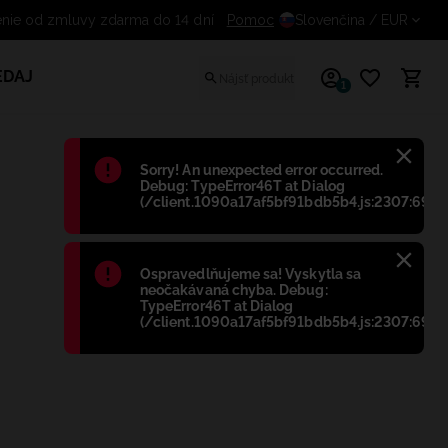
Odstúpenie od zmluvy zdarma do 14 dn
Pomoc
Slovenčina
/ EUR
EDAJ
1
Błąd
:
Sorry! An unexpected error occurred.
Debug: TypeError46T at Dialog
(/client.1090a17af5bf91bdb5b4.js:2307:698)
Błąd
:
Ospravedlňujeme sa! Vyskytla sa
neočakávaná chyba. Debug:
TypeError46T at Dialog
(/client.1090a17af5bf91bdb5b4.js:2307:698)