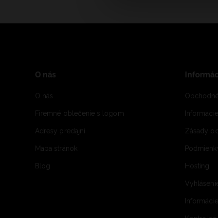
O nás
Informác
O nás
Obchodné
Firemné oblečenie s logom
Informaci
Adresy predajní
Zásady oc
Mapa stránok
Podmienky
Blog
Hosting
Vyhláseni
Informácie