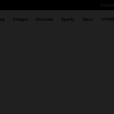
ny
Chlapci
Dievčatá
Športy
Obuv
VÝPR