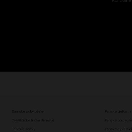
Kontrolné
Dámske polokošele
Pánske tielka na
Cyklistické tričká dámske
Pánske polokoše
Látkové šortky
Pánske cyklistic