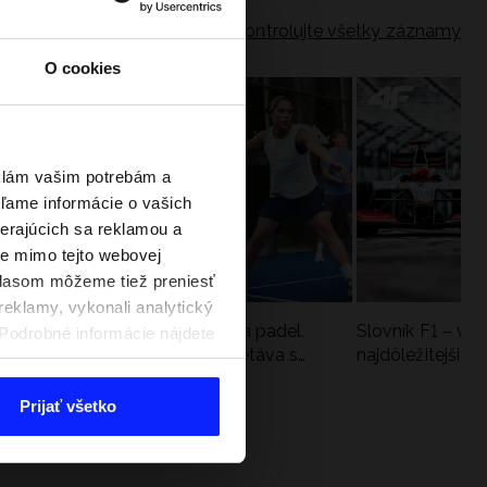
Skontrolujte všetky záznamy
O cookies
eklám vašim potrebám a
ľame informácie o vašich
berajúcich sa reklamou a
te mimo tejto webovej
úhlasom môžeme tiež preniesť
reklamy, vykonali analytický
a
Nová kolekcia 4F na tenis a padel.
Slovník F1 – vy
. Podrobné informácie nájdete
Športová funkčnosť sa stretáva s
najdôležitejšie 
moderným štýlom
Prijať všetko