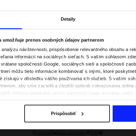
Detaily
 a umožňuje prenos osobných údajov partnerom
analýzu návštevnosti, prispôsobenie relevantného obsahu a r
ľania informácií na sociálnych sieťach. S vaším súhlasom zdie
i vrátane spoločnosti Google, sociálnych sietí a spoločností zao
tneri môžu tieto informácie kombinovať s inými, ktoré poskytne
oré získajú v dôsledku vášho používania ich služieb. S vaším s
nerom, aby sme zacielili a zlepšili spôsob zobrazovania online 
praviť na aktívny deň
Festivalové outfity. Ako sa obliecť n
epšili riešenia ponúkané našimi partnermi (napr. sociálne siete)
e, čo si zbaliť
hudobné festivaly?
sobných údajov a v časti „Podrobnosti“.
Prispôsobiť
Poštovné
Naše obchody
B2B