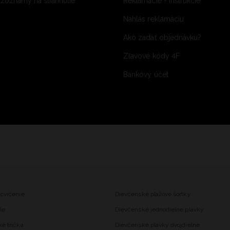
 zoznamy na stiahnutie
Reklamácie - inštrukcie
Nahlás reklamáciu
Ako zadať objednávku?
Zľavové kódy 4F
Bankový účet
 cvičenie
Dievčenské plážové šortky
le
Dievčenské jednodielne plavky
ké trička
Dievčenské plavky dvojdielne