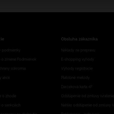
ie
Obsluha zákazníka
 podmienky
Náklady na prepravu
e o zmene Podmienok
E-shopping vyhody
hrany súkromia
Výhody registrácie
 akcií
Platobné metódy
Darčeková karta 4F
e o zhode
Odstúpenie od zmluvy (vráteni
 o sankciách
Nahlás odstúpenie od zmluvy (v