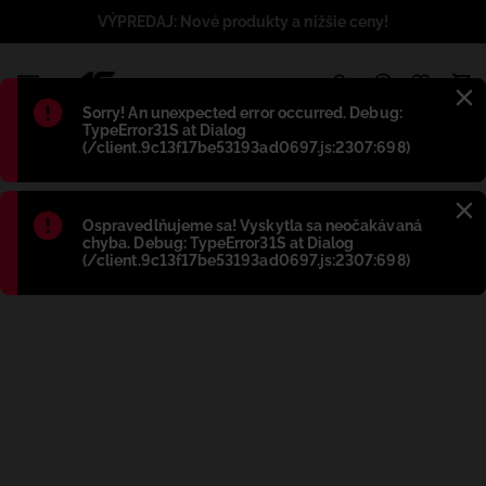
VÝPREDAJ: Nové produkty a nižšie ceny!
1
Błąd
:
Sorry! An unexpected error occurred. Debug:
TypeError31S at Dialog
(/client.9c13f17be53193ad0697.js:2307:698)
Błąd
:
Ospravedlňujeme sa! Vyskytla sa neočakávaná
chyba. Debug: TypeError31S at Dialog
(/client.9c13f17be53193ad0697.js:2307:698)