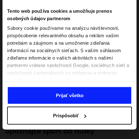
Tento web používa cookies a umožňuje prenos
osobných údajov partnerom
Súbory cookie používame na analýzu návštevnosti,
prispôsobenie relevantného obsahu a reklám vašim
potrebám a záujmom a na umožnenie zdieľania
informácií na sociálnych sieťach. S vaším súhlasom
zdieľame informácie o vašich aktivitách s našimi
partnermi vrátane spoločnosti Google, sociálnych sietí a
spoločností zaoberajúcich sa reklamou a webovou
analytikou. Naši partneri môžu tieto informácie
kombinovať s inými, ktoré poskytnete mimo tejto
webovej stránky, ako aj s údajmi, ktoré získajú v
Prijať všetko
dôsledku vášho používania ich služieb. S vaším
súhlasom môžeme tiež preniesť vaše osobné údaje
Prispôsobiť
našim partnerom, aby sme zacielili a zlepšili spôsob
zobrazovania online reklamy, vykonali analytický
Spoznajte šport do hĺbky
prieskum, upravili obsah a zlepšili riešenia ponúkané