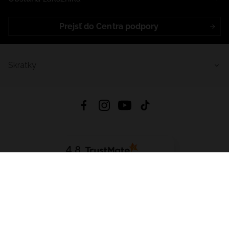
Prejsť do Centra podpory
Skratky
4.8
Na základe
5641
recenzií
zo všetkých čias
Stiahnuť Aplikáciu:
App Store
Google Play
App Gallery