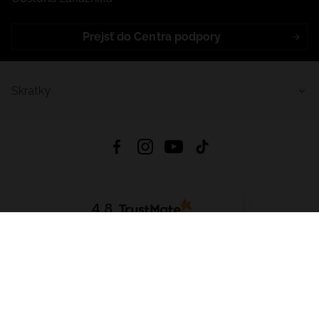
Prejsť do Centra podpory
Skratky
4.8
Na základe
5641
recenzií
zo všetkých čias
Stiahnuť Aplikáciu:
App Store
Google Play
App Gallery