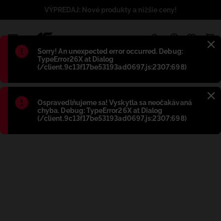
VÝPREDAJ: Nové produkty a nižšie ceny!
1
Błąd
:
Sorry! An unexpected error occurred. Debug:
TypeError26X at Dialog
(/client.9c13f17be53193ad0697.js:2307:698)
Błąd
:
Ospravedlňujeme sa! Vyskytla sa neočakávaná
chyba. Debug: TypeError26X at Dialog
(/client.9c13f17be53193ad0697.js:2307:698)