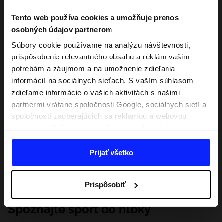
Tento web používa cookies a umožňuje prenos
osobných údajov partnerom
Súbory cookie používame na analýzu návštevnosti,
prispôsobenie relevantného obsahu a reklám vašim
potrebám a záujmom a na umožnenie zdieľania
informácií na sociálnych sieťach. S vaším súhlasom
zdieľame informácie o vašich aktivitách s našimi
partnermi vrátane spoločnosti Google, sociálnych sietí a
spoločností zaoberajúcich sa reklamou a webovou
analytikou. Naši partneri môžu tieto informácie
kombinovať s inými, ktoré poskytnete mimo tejto
webovej stránky, ako aj s údajmi, ktoré získajú v
Prijať všetko
dôsledku vášho používania ich služieb. S vaším
súhlasom môžeme tiež preniesť vaše osobné údaje
Prispôsobiť
našim partnerom, aby sme zacielili a zlepšili spôsob
zobrazovania online reklamy, vykonali analytický
Spoznajte šport do hĺbky
prieskum, upravili obsah a zlepšili riešenia ponúkané