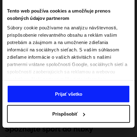
Tento web používa cookies a umožňuje prenos
osobných údajov partnerom
Súbory cookie používame na analýzu návštevnosti,
prispôsobenie relevantného obsahu a reklám vašim
potrebám a záujmom a na umožnenie zdieľania
informácií na sociálnych sieťach. S vaším súhlasom
zdieľame informácie o vašich aktivitách s našimi
partnermi vrátane spoločnosti Google, sociálnych sietí a
spoločností zaoberajúcich sa reklamou a webovou
analytikou. Naši partneri môžu tieto informácie
kombinovať s inými, ktoré poskytnete mimo tejto
webovej stránky, ako aj s údajmi, ktoré získajú v
Prijať všetko
dôsledku vášho používania ich služieb. S vaším
súhlasom môžeme tiež preniesť vaše osobné údaje
Prispôsobiť
našim partnerom, aby sme zacielili a zlepšili spôsob
zobrazovania online reklamy, vykonali analytický
Spoznajte šport do hĺbky
prieskum, upravili obsah a zlepšili riešenia ponúkané