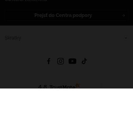
Prejsť do Centra podpory
Skratky
4.8
Na základe
5641
recenzií
zo všetkých čias
Stiahnuť Aplikáciu:
App Store
Google Play
App Gallery