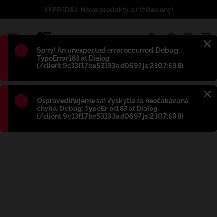
VÝPREDAJ: Nové produkty a nižšie ceny!
1
Błąd
:
Sorry! An unexpected error occurred. Debug:
TypeError183 at Dialog
(/client.9c13f17be53193ad0697.js:2307:698)
Błąd
:
Ospravedlňujeme sa! Vyskytla sa neočakávaná
chyba. Debug: TypeError183 at Dialog
(/client.9c13f17be53193ad0697.js:2307:698)