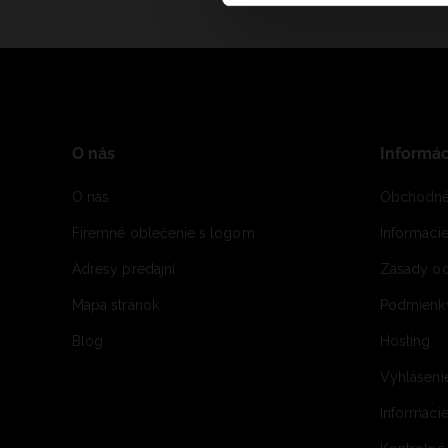
O nás
Informác
O nás
Obchodné
Firemné oblečenie s logom
Informaci
Adresy predajní
Zásady oc
Mapa stránok
Podmienky
Blog
Hosting
Vyhláseni
Informácie