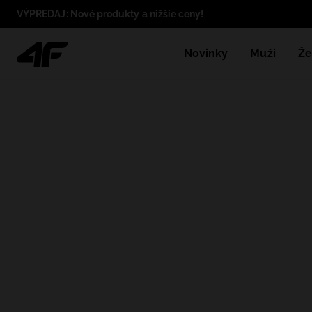
VÝPREDAJ: Nové produkty a nižšie ceny!
Novinky
Muži
Že