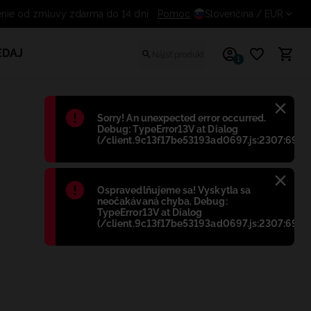
Odstúpenie od zmluvy zdarma do 14 dní
Pomoc
Slovenčina
/ EUR
EDAJ
1
Błąd
:
Sorry! An unexpected error occurred.
Debug: TypeError13V at Dialog
(/client.9c13f17be53193ad0697.js:2307:698)
Błąd
:
Ospravedlňujeme sa! Vyskytla sa
neočakávaná chyba. Debug:
TypeError13V at Dialog
(/client.9c13f17be53193ad0697.js:2307:698)