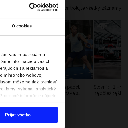
Skontrolujte všetky záznamy
O cookies
eklám vašim potrebám a
ľame informácie o vašich
berajúcich sa reklamou a
te mimo tejto webovej
úhlasom môžeme tiež preniesť
a
Nová kolekcia 4F na tenis a padel.
Slovník F1 – vy
reklamy, vykonali analytický
Športová funkčnosť sa stretáva s
najdôležitejšie 
. Podrobné informácie nájdete
moderným štýlom
Prijať všetko