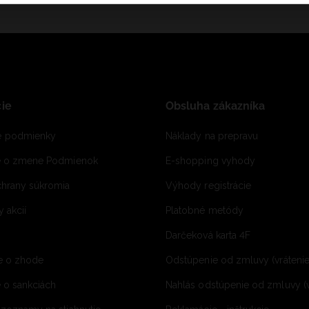
ie
Obsluha zákazníka
 podmienky
Náklady na prepravu
e o zmene Podmienok
E-shopping vyhody
hrany súkromia
Výhody registrácie
 akcií
Platobné metódy
Darčeková karta 4F
e o zhode
Odstúpenie od zmluvy (vráteni
 o sankciách
Nahlás odstúpenie od zmluvy (v