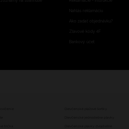
 zoznamy na stiahnutie
Reklamácie - inštrukcie
Nahlás reklamáciu
Ako zadať objednávku?
Zľavové kódy 4F
Bankový účet
 cvičenie
Dievčenské plážové šortky
le
Dievčenské jednodielne plavky
ké trička
Dievčenské plavky dvojdielne