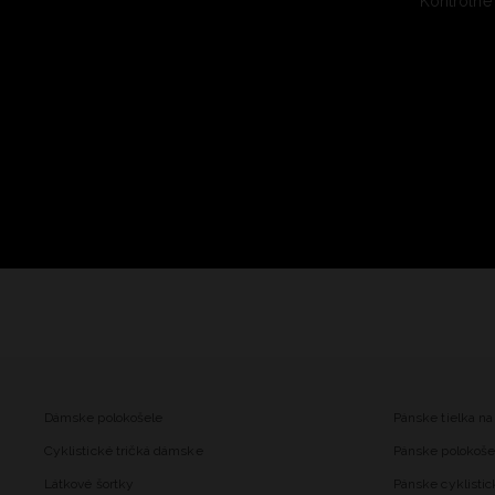
Kontrolné
Dámske polokošele
Pánske tielka na
Cyklistické tričká dámske
Pánske polokoše
Látkové šortky
Pánske cyklistic