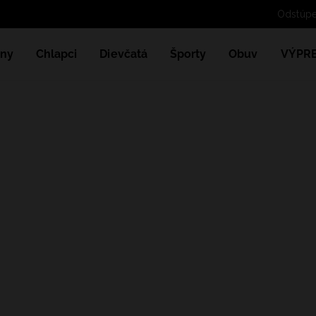
ny
Chlapci
Dievčatá
Športy
Obuv
VÝPR