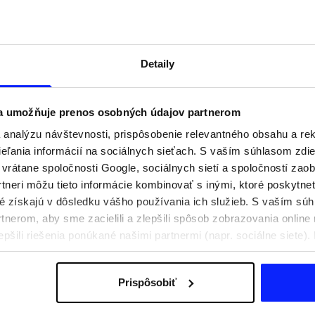
Detaily
 a umožňuje prenos osobných údajov partnerom
analýzu návštevnosti, prispôsobenie relevantného obsahu a r
ľania informácií na sociálnych sieťach. S vaším súhlasom zdie
i vrátane spoločnosti Google, sociálnych sietí a spoločností zao
tneri môžu tieto informácie kombinovať s inými, ktoré poskytne
oré získajú v dôsledku vášho používania ich služieb. S vaším s
praviť na aktívny deň
Festivalové outfity. Ako sa obliecť n
nerom, aby sme zacielili a zlepšili spôsob zobrazovania online 
e, čo si zbaliť
hudobné festivaly?
epšili riešenia ponúkané našimi partnermi (napr. sociálne siete)
sobných údajov a v časti „Podrobnosti“.
Prispôsobiť
Poštovné
Naše obchody
B2B