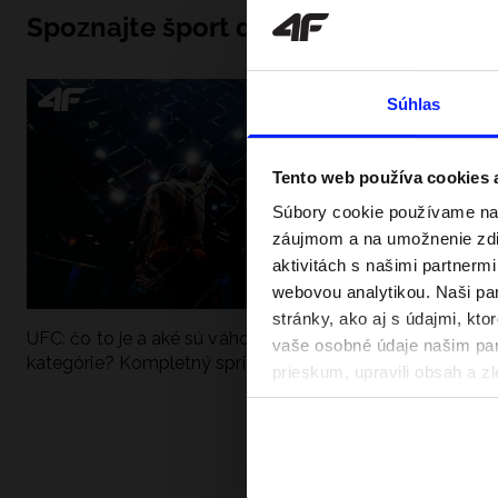
Spoznajte šport do hĺbky
Súhlas
Tento web používa cookies
Súbory cookie používame na 
záujmom a na umožnenie zdie
aktivitách s našimi partnerm
webovou analytikou. Naši par
stránky, ako aj s údajmi, kt
UFC: čo to je a aké sú váhové
Ako sa dobre pri
vaše osobné údaje našim part
kategórie? Kompletný sprievodca
pri vode? Poradím
prieskum, upravili obsah a zl
v našich Zásadách ochrany o