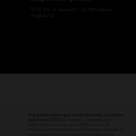
OTCF S.A., ul. Saska 25C, 30-720 Kraków
info@otcf.pl
4F je poľská značka športového oblečenia, ktorá patrí
spoločnosti OTCF S.A.
, založenej a riadenej Igorom
Klajom. Značka vznikla v roku 2003, pôsobí v 39
krajinách a zahŕňa sieť viac ako 350 predajní. Dnes tím 4F
tvorí takmer 1300 zamestnancov a firma patrí medzi