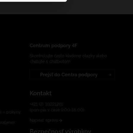
Centrum podpory 4F
Skontrolujte často kladené otázky alebo
chatujte s chatbotom:
Prejsť do Centra podpory
Kontakt
+421 (2) 33221261
(pon-pia v čase 9:00-16:00)
e) – pokyny
Napísať správu
rátenie)
Bezpečnosť výrobkov