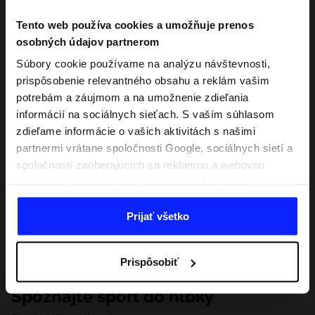
Tento web používa cookies a umožňuje prenos
osobných údajov partnerom
Súbory cookie používame na analýzu návštevnosti,
prispôsobenie relevantného obsahu a reklám vašim
potrebám a záujmom a na umožnenie zdieľania
informácií na sociálnych sieťach. S vaším súhlasom
zdieľame informácie o vašich aktivitách s našimi
partnermi vrátane spoločnosti Google, sociálnych sietí a
spoločností zaoberajúcich sa reklamou a webovou
analytikou. Naši partneri môžu tieto informácie
kombinovať s inými, ktoré poskytnete mimo tejto
webovej stránky, ako aj s údajmi, ktoré získajú v
Prijať všetko
dôsledku vášho používania ich služieb. S vaším
súhlasom môžeme tiež preniesť vaše osobné údaje
Prispôsobiť
našim partnerom, aby sme zacielili a zlepšili spôsob
zobrazovania online reklamy, vykonali analytický
Spoznajte šport do hĺbky
prieskum, upravili obsah a zlepšili riešenia ponúkané