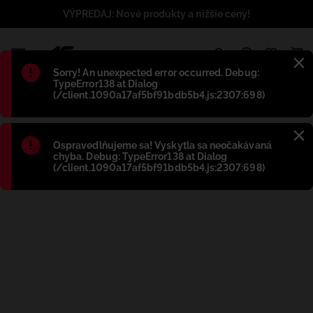
VÝPREDAJ: Nové produkty a nižšie ceny!
1
Błąd
:
Sorry! An unexpected error occurred. Debug:
TypeError138 at Dialog
(/client.1090a17af5bf91bdb5b4.js:2307:698)
Błąd
:
Ospravedlňujeme sa! Vyskytla sa neočakávaná
chyba. Debug: TypeError138 at Dialog
(/client.1090a17af5bf91bdb5b4.js:2307:698)