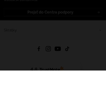
Prejsť do Centra podpory
Skratky
4.8
Na základe
5640
recenzií
zo všetkých čias
Stiahnuť Aplikáciu:
App Store
Google Play
App Gallery