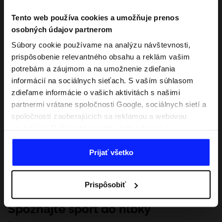
Tento web používa cookies a umožňuje prenos
osobných údajov partnerom
Súbory cookie používame na analýzu návštevnosti,
prispôsobenie relevantného obsahu a reklám vašim
potrebám a záujmom a na umožnenie zdieľania
informácií na sociálnych sieťach. S vaším súhlasom
zdieľame informácie o vašich aktivitách s našimi
partnermi vrátane spoločnosti Google, sociálnych sietí a
spoločností zaoberajúcich sa reklamou a webovou
analytikou. Naši partneri môžu tieto informácie
kombinovať s inými, ktoré poskytnete mimo tejto
webovej stránky, ako aj s údajmi, ktoré získajú v
Prijať všetko
dôsledku vášho používania ich služieb. S vaším
súhlasom môžeme tiež preniesť vaše osobné údaje
Prispôsobiť
našim partnerom, aby sme zacielili a zlepšili spôsob
zobrazovania online reklamy, vykonali analytický
Spoznajte šport do hĺbky
prieskum, upravili obsah a zlepšili riešenia ponúkané