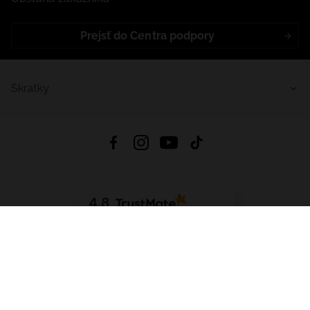
Prejsť do Centra podpory
Skratky
4.8
Na základe
5640
recenzií
zo všetkých čias
Stiahnuť Aplikáciu:
App Store
Google Play
App Gallery