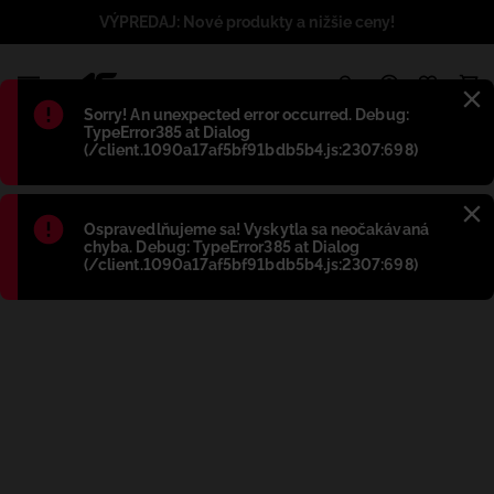
VÝPREDAJ: Nové produkty a nižšie ceny!
1
Błąd
:
Sorry! An unexpected error occurred. Debug:
TypeError385 at Dialog
(/client.1090a17af5bf91bdb5b4.js:2307:698)
Błąd
:
Ospravedlňujeme sa! Vyskytla sa neočakávaná
chyba. Debug: TypeError385 at Dialog
(/client.1090a17af5bf91bdb5b4.js:2307:698)